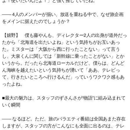
よ！使いたいんだよ！」と強く推していたね。
―― 4人のメンバーが揃い、放送を重ねる中で、なぜ旅企画
をメインに据えたのでしょうか？
【嬉野】 僕も藤やんも、ディレクター2人の出身が道外だっ
たから「北海道を出たいよね」という気持ちがお互いあっ
た。ミスターは「大阪から西に行ったことない」って言う
し、大泉くんに関しては「新幹線に乗ったことがない」とか
いうから。だったら北海道ローカルだけど、僕らは、どんど
ん海峡を越えたいという気持ちが湧いて「ああ、テレビっ
て、行きたいところへ行けるんだ」っていうワクワク感もあ
ったよね。
■最大の魅力は、スタッフのずさんさが“物語”に組み込まれて
いく瞬間
―― なるほど。ただ、旅のバラエティ番組は全国あまた存在
しますが、スタッフの方がこんなにも全面に出るのは、テレ