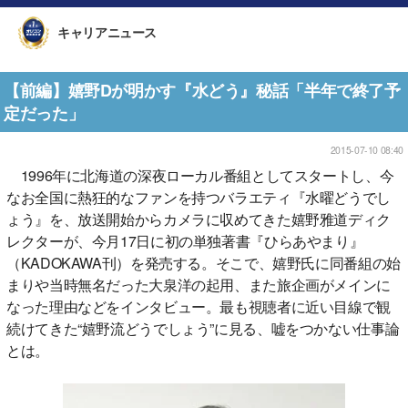
キャリアニュース
【前編】嬉野Dが明かす『水どう』秘話「半年で終了予
定だった」
2015-07-10 08:40
1996年に北海道の深夜ローカル番組としてスタートし、今
なお全国に熱狂的なファンを持つバラエティ『水曜どうでし
ょう』を、放送開始からカメラに収めてきた嬉野雅道ディク
レクターが、今月17日に初の単独著書『ひらあやまり』
（KADOKAWA刊）を発売する。そこで、嬉野氏に同番組の始
まりや当時無名だった大泉洋の起用、また旅企画がメインに
なった理由などをインタビュー。最も視聴者に近い目線で観
続けてきた“嬉野流どうでしょう”に見る、嘘をつかない仕事論
とは。