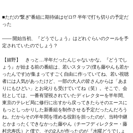
■ただの“繋ぎ”番組に期待値はゼロ!? 半年で打ち切りの予定だ
った
―― 開始当初、『どうでしょう』はどれぐらいのクールを予
定されていたのでしょう？
【嬉野】 きっと…半年だったんじゃないかな。『どうでし
ょう』が始まる前の番組は、若いスタッフ(僕も藤やんも若か
ったんです)が集まってすごく自由に作っていてね、若い視聴
者には人気があったけど、一部の大人の皆さんからは「あま
りにもひどい」とお叱りも受けていてね（笑）。そこで、会
社としては、一番有望視されていたディレクターを半年間、
東京のテレビ局に修行に出すから戻ってきたらそのエースに
もっとしっかりした新番組を制作させる予定だったんだろう
ね。だからその半年間を埋める役割を担ったのが、当時中継
とかまったくできなかった藤やん（チーフディレクター・藤
村忠寿氏）と僕で、その2人が作ったのが『水曜どうでしょ