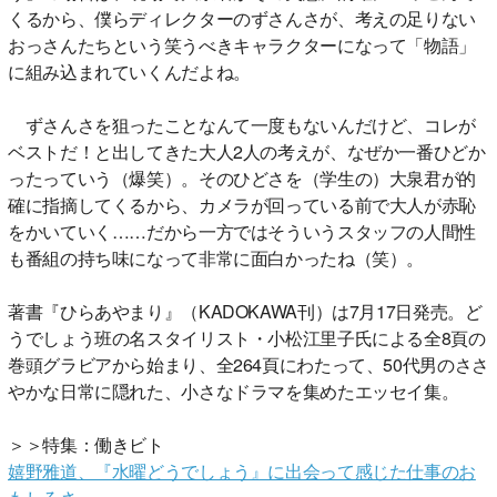
くるから、僕らディレクターのずさんさが、考えの足りない
おっさんたちという笑うべきキャラクターになって「物語」
に組み込まれていくんだよね。
ずさんさを狙ったことなんて一度もないんだけど、コレが
ベストだ！と出してきた大人2人の考えが、なぜか一番ひどか
ったっていう（爆笑）。そのひどさを（学生の）大泉君が的
確に指摘してくるから、カメラが回っている前で大人が赤恥
をかいていく……だから一方ではそういうスタッフの人間性
も番組の持ち味になって非常に面白かったね（笑）。
著書『ひらあやまり』（KADOKAWA刊）は7月17日発売。ど
うでしょう班の名スタイリスト・小松江里子氏による全8頁の
巻頭グラビアから始まり、全264頁にわたって、50代男のささ
やかな日常に隠れた、小さなドラマを集めたエッセイ集。
＞＞特集：働きビト
嬉野雅道、『水曜どうでしょう』に出会って感じた仕事のお