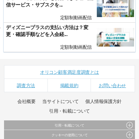
信サービス・サブスクを...
定額制動画配信
ディズニープラスの支払い方法は？変
更・確認手順などを入会経...
定額制動画配信
オリコン顧客満足度調査とは
調査方法
掲載規約
お問い合わせ
会社概要
当サイトについて
個人情報保護方針
引用・転載について
引用・転載について
クッキーの使用について
当サイトで公開されている情報（文字、写真、イラスト、画像データ等）及びこれらの配