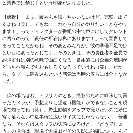
ビ業界では禁じ手という印象がありました。
【嬉野】 まぁ、藤やんも映っちゃいないけど、完璧、出て
るよね（笑）。でもね「これから自分のやりたいことをやり
ます！」ってディレクターが番組の中で声に出してタレント
に言うのって「責任の所在は私にあります！」って宣言して
るってことだからね、そのあとみんなが、彼の準備不足でひ
どい目にあったとしても、そのときは、その責任者を全員で
糾弾すれば別の意味で面白くなる。番組的には企画の展開が
どっちへ転んでもおもしろくなるっていうね（笑）。だか
ら、タブーに踏み込むという感覚は当時の僕らには全くなか
った。
僕の場合はね、アフリカのとき、撮影のために吟味して買
ったカメラが、予想よりも望遠（機能）ができないことを現
場で知ってね（笑）。野生動物をアップで撮りたいのに妙に
寄り足らない中途半端に広いサイズにしかならない…。普通
なら、それらはスタッフの失態になるけど、『どうでしょ
う』の場合は、現場で大泉君がその失態に的確につっこんで