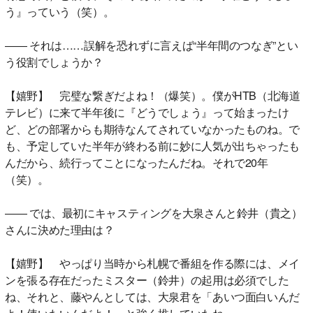
う』っていう（笑）。
―― それは……誤解を恐れずに言えば“半年間のつなぎ”とい
う役割でしょうか？
【嬉野】 完璧な繋ぎだよね！（爆笑）。僕がHTB（北海道
テレビ）に来て半年後に『どうでしょう』って始まったけ
ど、どの部署からも期待なんてされていなかったものね。で
も、予定していた半年が終わる前に妙に人気が出ちゃったも
んだから、続行ってことになったんだね。それで20年
（笑）。
―― では、最初にキャスティングを大泉さんと鈴井（貴之）
さんに決めた理由は？
【嬉野】 やっぱり当時から札幌で番組を作る際には、メイ
ンを張る存在だったミスター（鈴井）の起用は必須でした
ね、それと、藤やんとしては、大泉君を「あいつ面白いんだ