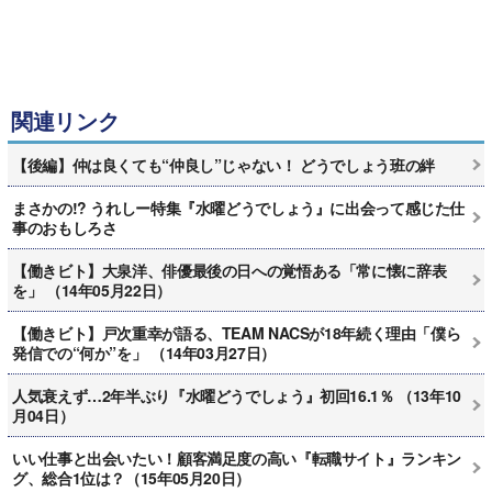
関連リンク
【後編】仲は良くても“仲良し”じゃない！ どうでしょう班の絆
まさかの!? うれしー特集『水曜どうでしょう』に出会って感じた仕
事のおもしろさ
【働きビト】大泉洋、俳優最後の日への覚悟ある「常に懐に辞表
を」 （14年05月22日）
【働きビト】戸次重幸が語る、TEAM NACSが18年続く理由「僕ら
発信での“何か”を」 （14年03月27日）
人気衰えず…2年半ぶり『水曜どうでしょう』初回16.1％ （13年10
月04日）
いい仕事と出会いたい！顧客満足度の高い『転職サイト』ランキン
グ、総合1位は？（15年05月20日）