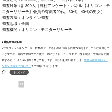
調査対象：計800人（自社アンケート・パネル【オリコン・モ
ニターリサーチ】会員の有職者20代、30代、40代の男女）
調査方法：オンライン調査
調査地域：全国
調査機関：オリコン・モニターリサーチ
■禁無断複写転載
※オリコンランキング（売上枚数のデータ等）の著作権その他の権利はオリコンに帰属して
いますので、無断で番組でのご使用、Webサイト（PC、ブログ、携帯電話）や雑誌等で掲
載するといった行為は固く禁じております。詳しいお問い合わせは、
弊社広報企画部（ラ
ンキング販売について）
までお願いいたします。
トレンド
PR