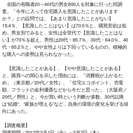
全国の有職者20～40代の男女800人を対象に行った同調
査。「今年に入って住宅購入を意識したことがあります
か？」との設問では、【あまり意識したことがない】
15.4％、【意識したことはない】は70.5％と、購買意欲は低
め。男女別でみると、女性は全世代で【意識したことはな
い】が70％を超え、男性は20代・65.7％、30代・64.0％、40
代・65.2％と、やや女性よりは下回っているものの、積極的
な購入への姿勢は見られなかった。
【意識したことがある】、【やや意識したことがある】
と、購買への関心を示した理由には、「消費税が上がるた
め」（東京都／20代／女性）、「住宅エコポイント、売電
額、フラットの金利優遇などから今だと思った」（大阪府／
20代／男性）と、今が買い時という判断が多数。30代以降
は“結婚”、“家族が増える”など、自身の環境の変化を挙げる傾
向にあった。
【調査概要】
調査期間：2012年2月1日（金）～2月7日（木）