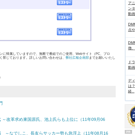
アニ
ンタ
動画サ
DM
点
ま
DM
徴
ンに帰属していますので、無断で番組でのご使用、Webサイト（PC、ブロ
く禁じております。詳しいお問い合わせは、
弊社広報企画部
までお願いいたし
ド
動画
デ
は
経...
門
武 ～改革求め東国原氏、池上氏らも上位に（11年09月06
PR
 ～なでしこ、長友らサッカー勢も急浮上（11年08月16