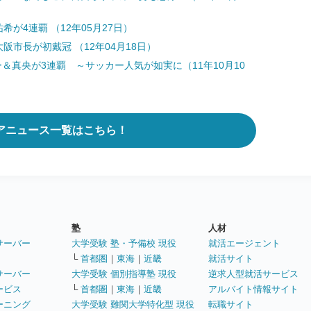
が4連覇 （12年05月27日）
阪市長が初戴冠 （12年04月18日）
＆真央が3連覇 ～サッカー人気が如実に（11年10月10
アニュース一覧はこちら！
塾
人材
サーバー
大学受験 塾・予備校 現役
就活エージェント
└
首都圏
｜
東海
｜
近畿
就活サイト
サーバー
大学受験 個別指導塾 現役
逆求人型就活サービス
ービス
└
首都圏
｜
東海
｜
近畿
アルバイト情報サイト
ーニング
大学受験 難関大学特化型 現役
転職サイト