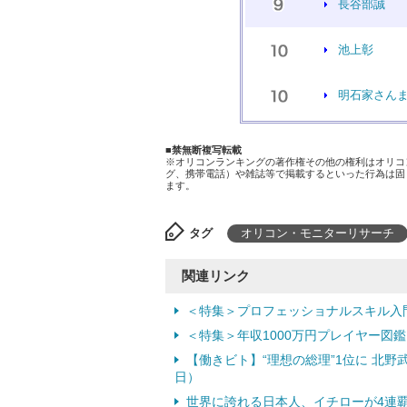
長谷部誠
池上彰
明石家さん
■禁無断複写転載
※オリコンランキングの著作権その他の権利はオリコ
グ、携帯電話）や雑誌等で掲載するといった行為は固
ます。
タグ
オリコン・モニターリサーチ
関連リンク
＜特集＞プロフェッショナルスキル入
＜特集＞年収1000万円プレイヤー図鑑
【働きビト】“理想の総理”1位に 北野
日）
世界に誇れる日本人、イチローが4連覇