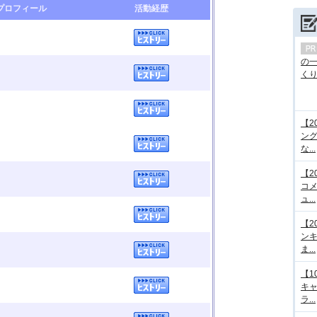
プロフィール
活動経歴
の
くり.
【2
ング
な...
【2
コメ
ュ...
【2
ンキ
ま...
【1
キ
ラ...