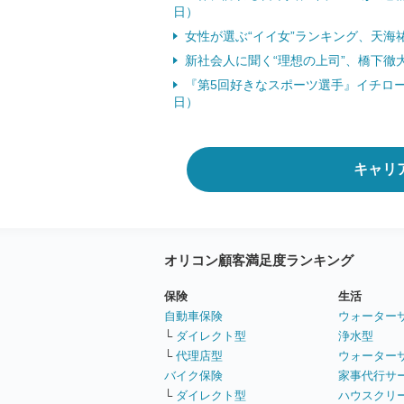
日）
女性が選ぶ“イイ女”ランキング、天海祐希
新社会人に聞く“理想の上司”、橋下徹大
『第5回好きなスポーツ選手』イチロー
日）
キャリ
オリコン顧客満足度ランキング
保険
生活
自動車保険
ウォーター
└
ダイレクト型
浄水型
└
代理店型
ウォーター
バイク保険
家事代行サ
└
ダイレクト型
ハウスクリ