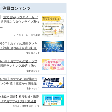
注目コンテンツ
注文住宅(ハウスメーカー)
一括見積ならタウンライフ家づ
..
ハウスメーカー 注文住宅
026年】おすすめ漫画ランキ
！読者10,564人が選ぶ好き
電子コミック
026年】おすすめ恋愛・ラブ
漫画ランキング29選！胸キ
電子コミック
026年】おすすめ少年漫画ラ
ング64選！王道から個性派
電子コミック
0,883名調査】格安SIM・携帯
ャリアおすすめ比較｜満足度
スマホ・携帯通信サービス