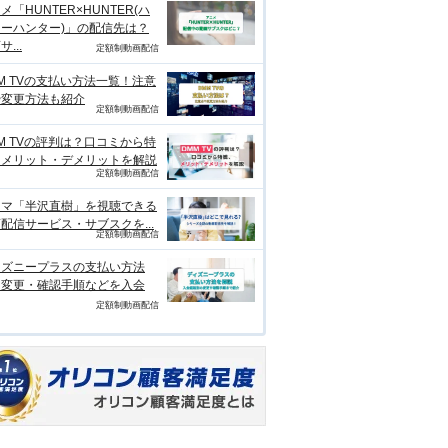
メ「HUNTER×HUNTER(ハ
ーハンター)」の配信先は？
...
定額制動画配信
M TVの支払い方法一覧！注意
や変更方法も紹介
定額制動画配信
M TVの評判は？口コミから特
、メリット・デメリットを解説
定額制動画配信
ラマ「半沢直樹」を視聴できる
配信サービス・サブスクを...
定額制動画配信
ィズニープラスの支払い方法
？変更・確認手順などを入会
定額制動画配信