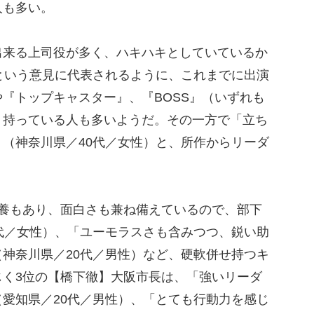
人も多い。
来る上司役が多く、ハキハキとしていているか
という意見に代表されるように、これまでに出演
『トップキャスター』、『BOSS』（いずれも
く持っている人も多いようだ。その一方で「立ち
（神奈川県／40代／女性）と、所作からリーダ
養もあり、面白さも兼ね備えているので、部下
代／女性）、「ユーモラスさも含みつつ、鋭い助
神奈川県／20代／男性）など、硬軟併せ持つキ
じく3位の【橋下徹】大阪市長は、「強いリーダ
愛知県／20代／男性）、「とても行動力を感じ