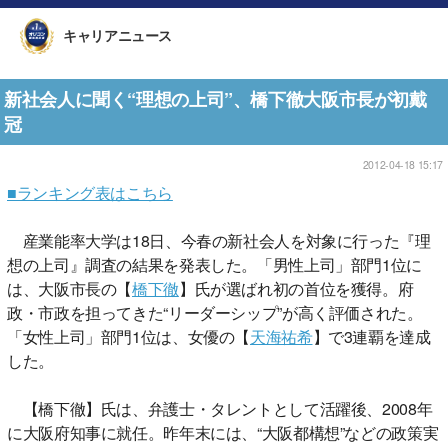
キャリアニュース
新社会人に聞く“理想の上司”、橋下徹大阪市長が初戴
冠
2012-04-18 15:17
■ランキング表はこちら
産業能率大学は18日、今春の新社会人を対象に行った『理
想の上司』調査の結果を発表した。「男性上司」部門1位に
は、大阪市長の【
橋下徹
】氏が選ばれ初の首位を獲得。府
政・市政を担ってきた“リーダーシップ”が高く評価された。
「女性上司」部門1位は、女優の【
天海祐希
】で3連覇を達成
した。
【橋下徹】氏は、弁護士・タレントとして活躍後、2008年
に大阪府知事に就任。昨年末には、“大阪都構想”などの政策実