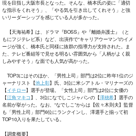
現を目指し大阪市長となった。そんな、橋本氏の姿に「適切
な指示をくれそう」、「やる気を引き出してくれそう」と強
いリーダーシップを感じている人が多かった。
【天海祐希】は、ドラマ『BOSS』や『離婚弁護士』（と
もにフジテレビ系）など、出演作で“キャリアウーマン”のイメ
ージが強く、橋本氏と同様に抜群の指導力が支持された。ま
た、テレビ番組等で見せる明るい雰囲気から「人柄がよく親
しみやすそう」な面でも人気が高かった。
TOP3にはそのほか、「男性上司」部門は2位に昨年1位のジ
ャーナリスト【
池上彰
】氏、3位に米シアトル・マリナーズの
【
イチロー
】選手が登場。「女性上司」部門は2位に女優の
【
江角マキコ
】、3位になでしこジャパンの【
澤穂希
】選手の
名前が挙がった。なお、“なでしこ”からは【佐々木則夫】監督
も「男性上司」部門6位にランクインし、澤選手と揃って初
TOP10入りを果たしている。
【調査概要】