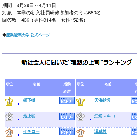
期間：3月28日～4月11日
対象：本学の新入社員研修参加者のうち550名
回答数：466（男性314名、女性152名）
◆
産業能率大学 公式ページ
順位
名前
活動
順位
名前
経歴
橋下徹
天海祐希
池上彰
江角マキコ
イチロー
澤穂希