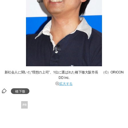
新社会人に聞いた“理想の上司”、1位に選ばれた橋下徹大阪市長 （C）ORICON
DD inc.
拡大する
橋下徹
PR