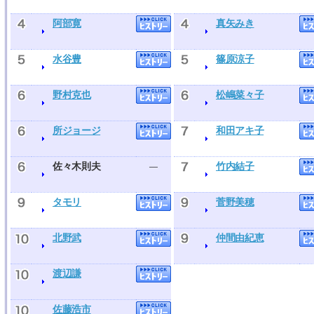
阿部寛
真矢みき
水谷豊
篠原涼子
野村克也
松嶋菜々子
所ジョージ
和田アキ子
佐々木則夫
竹内結子
―
タモリ
菅野美穂
北野武
仲間由紀恵
渡辺謙
佐藤浩市