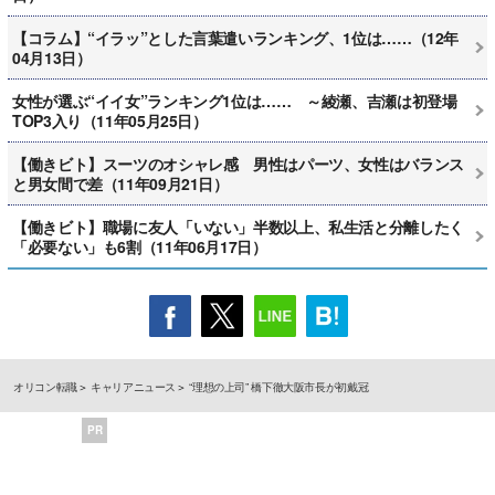
【コラム】“イラッ”とした言葉遣いランキング、1位は……（12年
04月13日）
女性が選ぶ“イイ女”ランキング1位は…… ～綾瀬、吉瀬は初登場
TOP3入り（11年05月25日）
【働きビト】スーツのオシャレ感 男性はパーツ、女性はバランス
と男女間で差（11年09月21日）
【働きビト】職場に友人「いない」半数以上、私生活と分離したく
「必要ない」も6割（11年06月17日）
オリコン転職
キャリアニュース
“理想の上司” 橋下徹大阪市長が初戴冠
PR