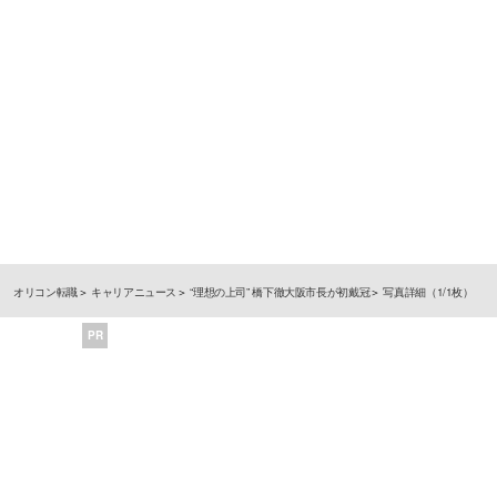
オリコン転職
キャリアニュース
“理想の上司” 橋下徹大阪市長が初戴冠
写真詳細（1/1枚）
PR