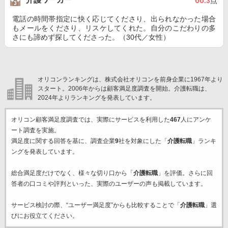
66
.3
点
電話の時間帯指定に快く応じてくださり、出られなかった場合
もメールをくださり、リスケしてくれた。自分のこだわりの多
さにも諦めず探してくださった。（30代／女性）
オリコンランキングは、株式会社オリコンを前身企業に1967年より
スタート。2006年からは顧客満足度調査を開始。介護転職は、
2024年よりランキングを発表しています。
オリコン顧客満足度調査では、実際にサービスを利用した
467
人にアンケ
ート調査を実施。
満足度に関する回答を基に、調査企業
9
社を対象にした「
介護転職
」ランキ
ングを発表しています。
総合満足度だけでなく、様々な切り口から「
介護転職
」を評価。さらに回
答者の口コミや評判といった、実際のユーザーの声も掲載しています。
サービス検討の際、“ユーザー満足度”からも比較することで「
介護転職
」選
びにお役立てください。