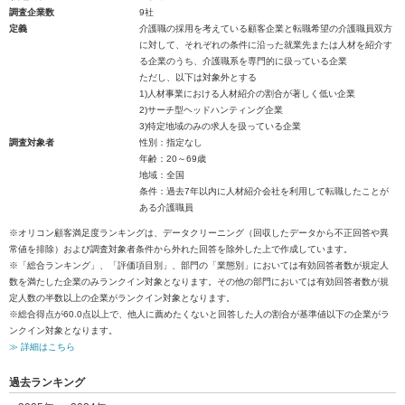
調査企業数
9社
定義
介護職の採用を考えている顧客企業と転職希望の介護職員双方
に対して、それぞれの条件に沿った就業先または人材を紹介す
る企業のうち、介護職系を専門的に扱っている企業
ただし、以下は対象外とする
1)人材事業における人材紹介の割合が著しく低い企業
2)サーチ型ヘッドハンティング企業
3)特定地域のみの求人を扱っている企業
調査対象者
性別：指定なし
年齢：20～69歳
地域：全国
条件：過去7年以内に人材紹介会社を利用して転職したことが
ある介護職員
※オリコン顧客満足度ランキングは、データクリーニング（回収したデータから不正回答や異
常値を排除）および調査対象者条件から外れた回答を除外した上で作成しています。
※「総合ランキング」、「評価項目別」、部門の「業態別」においては有効回答者数が規定人
数を満たした企業のみランクイン対象となります。その他の部門においては有効回答者数が規
定人数の半数以上の企業がランクイン対象となります。
※総合得点が60.0点以上で、他人に薦めたくないと回答した人の割合が基準値以下の企業がラ
ンクイン対象となります。
≫ 詳細はこちら
過去ランキング