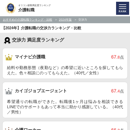
オリコン顧客満足度ランキング
介護転職
おすすめの介護転職ランキング・比較
2024年版
交渉力
【2024年】介護転職の交渉力ランキング・比較
交渉力 満足度ランキング
マイナビ介護職
67
.8
点
給料や勤務形態（夜勤など）の希望に近いところを探してもら
えた。色々相談にのってもらえた。（40代／女性）
カイゴジョブエージェント
67
.4
点
希望通りの転職ができた。転職後1ヶ月は悩みを相談できる
LINEでのサポートもあって本当に助かり感謝している。（40代
／男性）
介護ワーカー