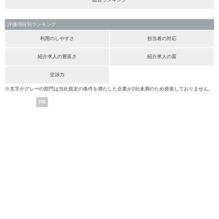
評価項目別ランキング
利用のしやすさ
担当者の対応
紹介求人の豊富さ
紹介求人の質
交渉力
※文字がグレーの部門は当社規定の条件を満たした企業が2社未満のため発表しておりません。
PR