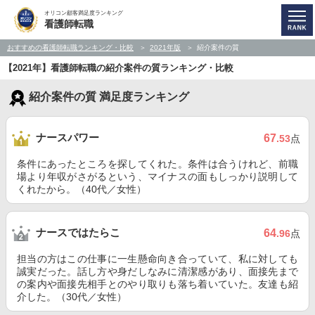
オリコン顧客満足度ランキング
看護師転職
おすすめの看護師転職ランキング・比較
2021年版
紹介案件の質
【2021年】看護師転職の紹介案件の質ランキング・比較
紹介案件の質 満足度ランキング
ナースパワー
67
.53
点
条件にあったところを探してくれた。条件は合うけれど、前職
場より年収がさがるという、マイナスの面もしっかり説明して
くれたから。（40代／女性）
ナースではたらこ
64
.96
点
担当の方はこの仕事に一生懸命向き合っていて、私に対しても
誠実だった。話し方や身だしなみに清潔感があり、面接先まで
の案内や面接先相手とのやり取りも落ち着いていた。友達も紹
介した。（30代／女性）