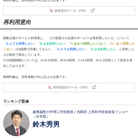
商標対象は、回答者数が40人以上の企業です。
推奨意向データ（PDF）
再利用意向
調査企業のサービス利用者に、「どの程度その企業のサービスを再利用したいか」について
「
A:とても利用したい
」「
B:まあ利用したい
」「
C:あまり利用したくない
」「
D：全く利用した
くない
」の4段階で評価してもらい、「
A:とても利用したい
」「
B:まあ利用したい
」と回答した
人の割合で算出しています。
※10段階聴取については、A=9-10回答、B=6-8回答、C=3-5回答、D=1-2回答として割合を算
出しております。
商標対象は、回答者数が40人以上の企業です。
再利用意向データ（PDF）
ランキング監修
慶應義塾大学理工学部教授／内閣府 上席科学技術政策フェロー
（非常勤）
鈴木秀男