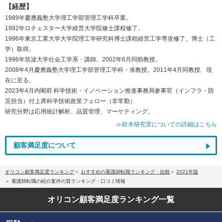
【経歴】
1989年慶應義塾大学理工学部管理工学科卒業。
1992年ロチェスター大学経営大学院修士課程修了。
1996年東京工業大学大学院理工学研究科博士課程経営工学専攻修了。博士（工
学）取得。
1996年筑波大学社会工学系・講師。2002年6月同助教授。
2008年4月慶應義塾大学理工学部管理工学科・准教授。2011年4月同教授、現
在に至る。
2023年4月内閣府 科学技術・イノベーション推進事務局参事官（インフラ・防
災担当）付上席科学技術政策フェロー（非常勤）
研究分野は応用統計解析、品質管理、マーケティング。
≫鈴木研究室についての詳細はこちら
顧客満足度について
オリコン顧客満足度ランキング
おすすめの看護師転職ランキング・比較
2021年版
看護師転職の紹介案件の質ランキング・口コミ情報
オリコン顧客満足度
ランキング一覧