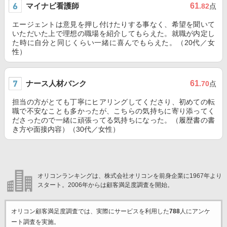
マイナビ看護師
61
.82
点
エージェントは意見を押し付けたりする事なく、希望を聞いて
いただいた上で理想の職場を紹介してもらえた。就職が内定し
た時に自分と同じくらい一緒に喜んでもらえた。（20代／女
性）
ナース人材バンク
61
.70
点
担当の方がとても丁寧にヒアリングしてくださり、初めての転
職で不安なことも多かったが、こちらの気持ちに寄り添ってく
ださったので一緒に頑張ってる気持ちになった。（履歴書の書
き方や面接内容）（30代／女性）
オリコンランキングは、株式会社オリコンを前身企業に1967年より
スタート。2006年からは顧客満足度調査を開始。
オリコン顧客満足度調査では、実際にサービスを利用した
788
人にアンケ
ート調査を実施。