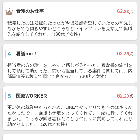
看護のお仕事
62
.83
点
転職したのは妊娠前だったが今後妊娠希望していたため育児し
ながらでも働きやすいところなどライフプランを見据えて転職
先を紹介してくれた。（30代／女性）
看護roo！
62
.35
点
担当者の方の話しをしやすい感じが良かった。履歴書の添削を
して頂けて助かった。前から担当している案件に関しては、内
部事情等も教えて頂けて良かった。（30代／女性）
医療WORKER
62
.20
点
不定休の就業中だったため、LINEでやりとりできたのはありが
たかったです。面接も予定をとってくれて、一緒に行ってくれ
ました。こちらが聞き忘れたことも代わりに質問してくれたり
助かりました。（20代／女性）