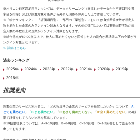
※オリコン顧客満足度ランキングは、データクリーニング（回収したデータから不正回答や異
常値を排除）および調査対象者条件から外れた回答を除外した上で作成しています。
※「総合ランキング」、「評価項目別」、部門の「業態別」においては有効回答者数が規定人
数を満たした企業のみランクイン対象となります。その他の部門においては有効回答者数が規
定人数の半数以上の企業がランクイン対象となります。
※総合得点が60.00点以上で、他人に薦めたくないと回答した人の割合が基準値以下の企業がラ
ンクイン対象となります。
≫ 詳細はこちら
過去ランキング
2025年
2024年
2023年
2022年
2021年
2020年
2019年
2018年
推奨意向
調査企業のサービス利用者に、「どの程度その企業のサービスを推奨したいか」について「
A:
とても薦めたい
」「
B:まあ薦めたい
」「
C:あまり薦めたくない
」「
D:全く薦めたくない
」の4段
階で評価をしてもらい比率を算出しています。
※10段階聴取については、A=9-10回答、B=6-8回答、C=3-5回答、D=1-2回答として割合を算
出しております。