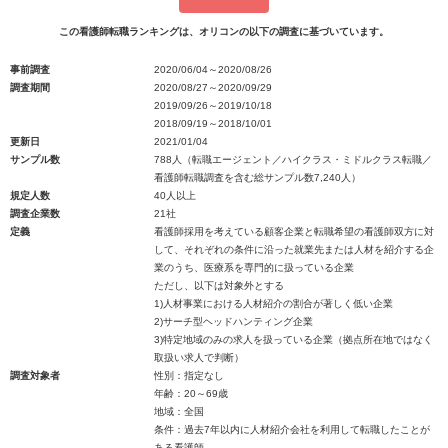
この看護師転職ランキングは、オリコンの以下の調査に基づいています。
事前調査
2020/06/04～2020/08/26
調査期間
2020/08/27～2020/09/29
2019/09/26～2019/10/18
2018/09/19～2018/10/01
更新日
2021/01/04
サンプル数
788人（転職エージェント／ハイクラス・ミドルクラス転職／
看護師転職調査を含む総サンプル数7,240人）
規定人数
40人以上
調査企業数
21社
定義
看護師採用を考えている顧客企業と転職希望の看護師双方に対
して、それぞれの条件に沿った就業先または人材を紹介する企
業のうち、医療系を専門的に扱っている企業
ただし、以下は対象外とする
1)人材事業における人材紹介の割合が著しく低い企業
2)サーチ型ヘッドハンティング企業
3)特定地域のみの求人を扱っている企業（拠点所在地ではなく
取扱い求人で判断）
調査対象者
性別：指定なし
年齢：20～69歳
地域：全国
条件：過去7年以内に人材紹介会社を利用して転職したことが
ある看護師