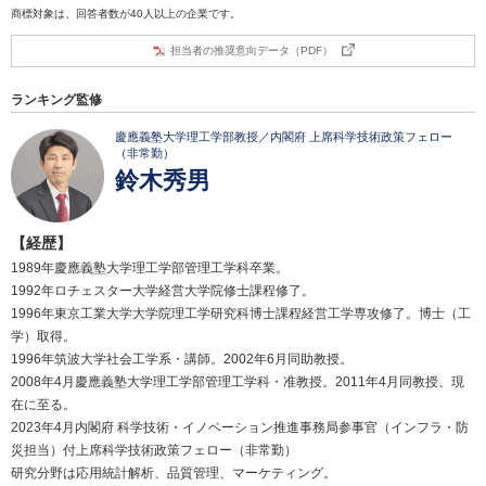
商標対象は、回答者数が40人以上の企業です。
担当者の推奨意向データ（PDF）
ランキング監修
慶應義塾大学理工学部教授／内閣府 上席科学技術政策フェロー
（非常勤）
鈴木秀男
【経歴】
1989年慶應義塾大学理工学部管理工学科卒業。
1992年ロチェスター大学経営大学院修士課程修了。
1996年東京工業大学大学院理工学研究科博士課程経営工学専攻修了。博士（工
学）取得。
1996年筑波大学社会工学系・講師。2002年6月同助教授。
2008年4月慶應義塾大学理工学部管理工学科・准教授。2011年4月同教授、現
在に至る。
2023年4月内閣府 科学技術・イノベーション推進事務局参事官（インフラ・防
災担当）付上席科学技術政策フェロー（非常勤）
研究分野は応用統計解析、品質管理、マーケティング。