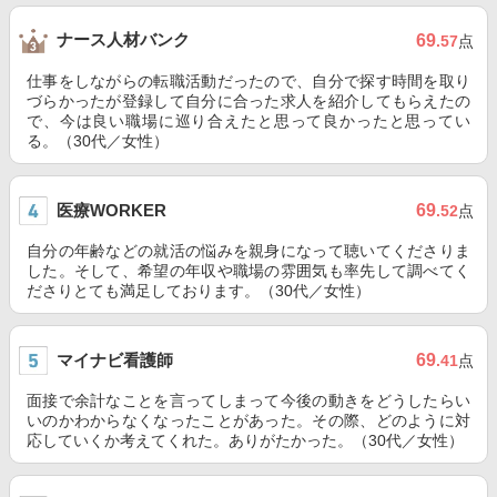
ナース人材バンク
69
.57
点
仕事をしながらの転職活動だったので、自分で探す時間を取り
づらかったが登録して自分に合った求人を紹介してもらえたの
で、今は良い職場に巡り合えたと思って良かったと思ってい
る。（30代／女性）
医療WORKER
69
.52
点
自分の年齢などの就活の悩みを親身になって聴いてくださりま
した。そして、希望の年収や職場の雰囲気も率先して調べてく
ださりとても満足しております。（30代／女性）
マイナビ看護師
69
.41
点
面接で余計なことを言ってしまって今後の動きをどうしたらい
いのかわからなくなったことがあった。その際、どのように対
応していくか考えてくれた。ありがたかった。（30代／女性）