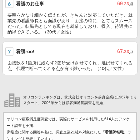
看護のお仕事
69
.23
点
要望をかなり細かく伝えたが、きちんと対応していただき、就
業先の看護師長とも面識があり、面接の時に、とてもスムーズ
だった。転職先としても現在も就業しており、収入、待遇共に
納得できている。（30代／女性）
看護roo!
67
.23
点
面接数を1箇所に絞らず2箇所受けさせてくれ、選ばせてくれる
点、代理で断ってくれる点が有り難かった。（40代／女性）
オリコンランキングは、株式会社オリコンを前身企業に1967年より
スタート。2006年からは顧客満足度調査を開始。
オリコン顧客満足度調査では、実際にサービスを利用した
614
人にアンケ
ート調査を実施。
満足度に関する回答を基に、調査企業
21
社を対象にした「
看護師転職
」ラ
ンキングを発表しています。