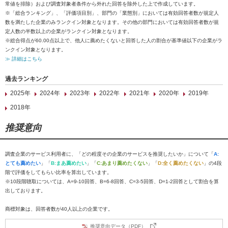
常値を排除）および調査対象者条件から外れた回答を除外した上で作成しています。
※「総合ランキング」、「評価項目別」、部門の「業態別」においては有効回答者数が規定人
数を満たした企業のみランクイン対象となります。その他の部門においては有効回答者数が規
定人数の半数以上の企業がランクイン対象となります。
※総合得点が60.00点以上で、他人に薦めたくないと回答した人の割合が基準値以下の企業がラ
ンクイン対象となります。
≫ 詳細はこちら
過去ランキング
2025年
2024年
2023年
2022年
2021年
2020年
2019年
2018年
推奨意向
調査企業のサービス利用者に、「どの程度その企業のサービスを推奨したいか」について「
A:
とても薦めたい
」「
B:まあ薦めたい
」「
C:あまり薦めたくない
」「
D:全く薦めたくない
」の4段
階で評価をしてもらい比率を算出しています。
※10段階聴取については、A=9-10回答、B=6-8回答、C=3-5回答、D=1-2回答として割合を算
出しております。
商標対象は、回答者数が40人以上の企業です。
推奨意向データ（PDF）