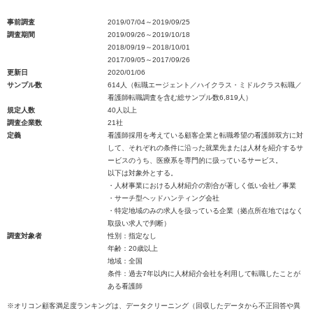
事前調査
2019/07/04～2019/09/25
調査期間
2019/09/26～2019/10/18
2018/09/19～2018/10/01
2017/09/05～2017/09/26
更新日
2020/01/06
サンプル数
614人（転職エージェント／ハイクラス・ミドルクラス転職／
看護師転職調査を含む総サンプル数6,819人）
規定人数
40人以上
調査企業数
21社
定義
看護師採用を考えている顧客企業と転職希望の看護師双方に対
して、それぞれの条件に沿った就業先または人材を紹介するサ
ービスのうち、医療系を専門的に扱っているサービス。
以下は対象外とする。
・人材事業における人材紹介の割合が著しく低い会社／事業
・サーチ型ヘッドハンティング会社
・特定地域のみの求人を扱っている企業（拠点所在地ではなく
取扱い求人で判断）
調査対象者
性別：指定なし
年齢：20歳以上
地域：全国
条件：過去7年以内に人材紹介会社を利用して転職したことが
ある看護師
※オリコン顧客満足度ランキングは、データクリーニング（回収したデータから不正回答や異