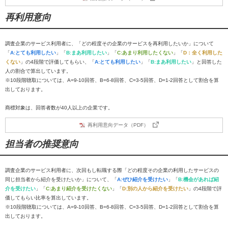
再利用意向
調査企業のサービス利用者に、「どの程度その企業のサービスを再利用したいか」について
「
A:とても利用したい
」「
B:まあ利用したい
」「
C:あまり利用したくない
」「
D：全く利用した
くない
」の4段階で評価してもらい、「
A:とても利用したい
」「
B:まあ利用したい
」と回答した
人の割合で算出しています。
※10段階聴取については、A=9-10回答、B=6-8回答、C=3-5回答、D=1-2回答として割合を算
出しております。
商標対象は、回答者数が40人以上の企業です。
再利用意向データ（PDF）
担当者の推奨意向
調査企業のサービス利用者に、次回もし転職する際「どの程度その企業の利用したサービスの
同じ担当者から紹介を受けたいか」について、「
A:ぜひ紹介を受けたい
」「
B:機会があれば紹
介を受けたい
」「
C:あまり紹介を受けたくない
」「
D:別の人から紹介を受けたい
」の4段階で評
価してもらい比率を算出しています。
※10段階聴取については、A=9-10回答、B=6-8回答、C=3-5回答、D=1-2回答として割合を算
出しております。