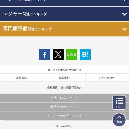
レジャー
関連ランキング
専門家評価
関連ランキング
オリコン顧客満足度調査とは
調査方法
掲載規約
お問い合わせ
会社概要
個人情報保護方針
引用・転載について
もくじ
利用者の声について
当サイトで公開されている情報（文字、写真、イラスト、画像データ等）及びこれらの配置・
編集および構造などについての著作権は株式会社oricon MEに帰属しております。
クッキーの使用について
当サイトに掲載している内容はすべてサービスの利用者が提出された見解・感想です。
これらの情報を権利者の許可なく無断転載・複製などの二次利用を行うことは固く禁じており
Top
弊社が内容について正確性を含め一切保証するものではありません。
ます。
このサイトでは Cookie を使用して、ユーザーに合わせたコンテンツや広告の表示、ソーシャル
© oricon ME inc.
弊社の見解・ 意見ではないことをご理解いただいた上でご覧ください。