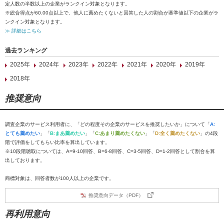
定人数の半数以上の企業がランクイン対象となります。
※総合得点が60.00点以上で、他人に薦めたくないと回答した人の割合が基準値以下の企業がラ
ンクイン対象となります。
≫ 詳細はこちら
過去ランキング
2025年
2024年
2023年
2022年
2021年
2020年
2019年
2018年
推奨意向
調査企業のサービス利用者に、「どの程度その企業のサービスを推奨したいか」について「
A:
とても薦めたい
」「
B:まあ薦めたい
」「
C:あまり薦めたくない
」「
D:全く薦めたくない
」の4段
階で評価をしてもらい比率を算出しています。
※10段階聴取については、A=9-10回答、B=6-8回答、C=3-5回答、D=1-2回答として割合を算
出しております。
商標対象は、回答者数が100人以上の企業です。
推奨意向データ（PDF）
再利用意向