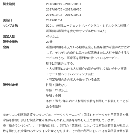
調査期間
2018/09/19～2018/10/01
2017/09/05～2017/09/26
2016/10/03～2016/10/24
更新日
2019/01/04
サンプル数
520人（転職エージェント／ハイクラス・ミドルクラス転職／
看護師転職調査を含む総サンプル数6,804人）
規定人数
40人以上
調査企業数
20社
定義
看護師採用を考えている顧客企業と転職希望の看護師双方に対
して、それぞれの条件に沿った就業先または人材を紹介するサ
ービスのうち、医療系を専門的に扱っているサービス。
以下は対象外とする。
・人材事業における人材紹介の割合が著しく低い会社／事業
・サーチ型ヘッドハンティング会社
・特定地域のみの求人を扱っている企業
調査対象者
性別：指定なし
年齢：20歳以上
地域：全国
条件：過去7年以内に人材紹介会社を利用して転職したことが
ある看護師
※オリコン顧客満足度ランキングは、データクリーニング（回収したデータから不正回答や異
常値を排除）および調査対象者条件から外れた回答を除外した上で作成しています。
※「総合ランキング」、「評価項目別」、部門の「業態別」においては有効回答者数が規定人
数を満たした企業のみランクイン対象となります。その他の部門においては有効回答者数が規