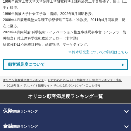
1996年東京工業大学大学院理工学研究科博士課程経営工学専攻修了。博士（工
学）取得。
1996年筑波大学社会工学系・講師。2002年6月同助教授。
2008年4月慶應義塾大学理工学部管理工学科・准教授。2011年4月同教授、現
在に至る。
2023年4月内閣府 科学技術・イノベーション推進事務局参事官（インフラ・防
災担当）付上席科学技術政策フェロー（非常勤）
研究分野は応用統計解析、品質管理、マーケティング。
≫鈴木研究室についての詳細はこちら
顧客満足度について
オリコン顧客満足度ランキング
おすすめのアルバイト情報サイト 学生ランキング・比較
2016年版
アルバイト情報サイト 学生の女性ランキング・口コミ情報
オリコン顧客満足度
ランキング一覧
保険
関連ランキング
金融
関連ランキング