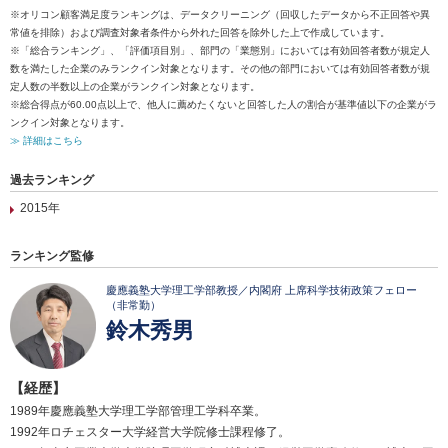
※オリコン顧客満足度ランキングは、データクリーニング（回収したデータから不正回答や異
常値を排除）および調査対象者条件から外れた回答を除外した上で作成しています。
※「総合ランキング」、「評価項目別」、部門の「業態別」においては有効回答者数が規定人
数を満たした企業のみランクイン対象となります。その他の部門においては有効回答者数が規
定人数の半数以上の企業がランクイン対象となります。
※総合得点が60.00点以上で、他人に薦めたくないと回答した人の割合が基準値以下の企業がラ
ンクイン対象となります。
≫ 詳細はこちら
過去ランキング
2015年
ランキング監修
慶應義塾大学理工学部教授／内閣府 上席科学技術政策フェロー
（非常勤）
鈴木秀男
【経歴】
1989年慶應義塾大学理工学部管理工学科卒業。
1992年ロチェスター大学経営大学院修士課程修了。