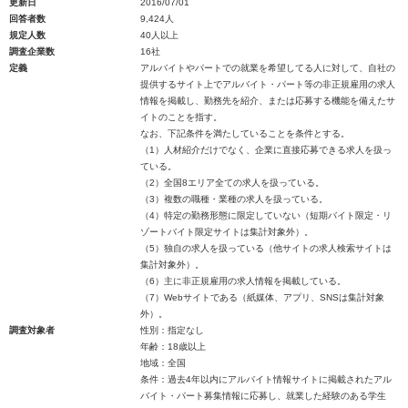
更新日
2016/07/01
回答者数
9,424人
規定人数
40人以上
調査企業数
16社
定義
アルバイトやパートでの就業を希望してる人に対して、自社の
提供するサイト上でアルバイト・パート等の非正規雇用の求人
情報を掲載し、勤務先を紹介、または応募する機能を備えたサ
イトのことを指す。
なお、下記条件を満たしていることを条件とする。
（1）人材紹介だけでなく、企業に直接応募できる求人を扱っ
ている。
（2）全国8エリア全ての求人を扱っている。
（3）複数の職種・業種の求人を扱っている。
（4）特定の勤務形態に限定していない（短期バイト限定・リ
ゾートバイト限定サイトは集計対象外）。
（5）独自の求人を扱っている（他サイトの求人検索サイトは
集計対象外）。
（6）主に非正規雇用の求人情報を掲載している。
（7）Webサイトである（紙媒体、アプリ、SNSは集計対象
外）。
調査対象者
性別：指定なし
年齢：18歳以上
地域：全国
条件：過去4年以内にアルバイト情報サイトに掲載されたアル
バイト・パート募集情報に応募し、就業した経験のある学生