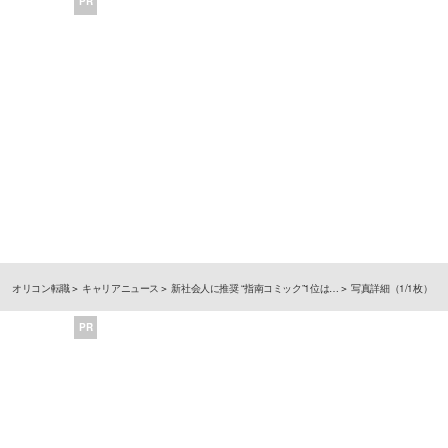
PR
オリコン転職
キャリアニュース
新社会人に推奨 “指南コミック”1位は…
写真詳細（1/1枚）
PR