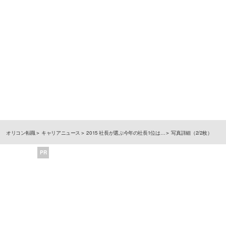
オリコン転職
キャリアニュース
2015 社長が選ぶ今年の社長1位は…
写真詳細（2/2枚）
PR