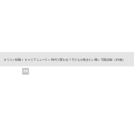
オリコン転職
キャリアニュース
時代で変わる？子どもが就きたい職
写真詳細（3/3枚）
PR