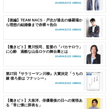
2014年06月27日 10時30分
【後編】TEAM NACS・戸次が過去の修羅場か
ら理想の結婚像まで赤裸々告白
2014年06月27日 10時30分
【働きビト】豊川悦司、監督の「バカヤロウ」
に心酔 過酷な山岳ロケの舞台裏とは
2014年06月12日 10時00分
第27回『サラリーマン川柳』大賞決定「うちの
嫁 後ろ姿は フナッシー」
2014年05月22日 14時00分
【働きビト】大泉洋、俳優最後の日への覚悟あ
る「常に懐に辞表を」