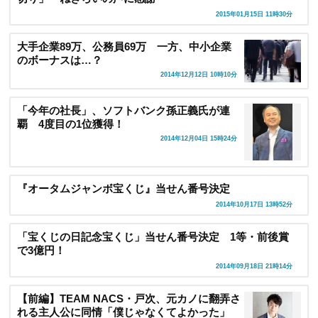
2015年01月15日 11時30分
大手企業89万、公務員69万 一方、中小企業
のボーナスは…？
2014年12月12日 10時10分
「今年の社長」、ソフトバンク孫正義氏が連
覇 4度目の1位獲得！
2014年12月04日 15時24分
『オータムジャンボ宝くじ』当せん番号決定
2014年10月17日 13時52分
「宝くじの日記念宝くじ」当せん番号決定 1等・前後賞
で3億円！
2014年09月18日 21時14分
【前編】TEAM NACS・戸次、元カノに翻弄さ
れる主人公に同情「僕じゃなくてよかった」