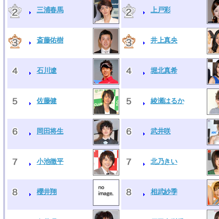
三浦春馬
上戸彩
斎藤佑樹
井上真央
石川遼
堀北真希
佐藤健
綾瀬はるか
岡田将生
武井咲
小池徹平
北乃きい
櫻井翔
相武紗季