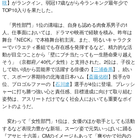
咲
】がランクイン。弱冠17歳ながら今ランキング最年少で
TOP10入りを果たした。
「男性部門」1位の溝端は、自身も認める肉食系男子の1
人。仕事面においては、ドラマや映画で経験を積み、昨年は
舞台『NECK』で本格舞台初主演。また、明るいキャラクタ
ーでバラエティ番組でも存在感を発揮するなど、精力的な活
動が目立つことから「壁にブチ当たっても一生懸命乗り越え
そう」（京都府／40代／女性）と支持された。2位は、子役と
して幼い頃から芸能界で活躍する俳優の【
三浦春馬
】。続い
て、スポーツ界期待の北海道日本ハム【
斎藤佑樹
】投手が3
位、プロゴルファーの【
石川遼
】選手が4位に登場。プレッシ
ャーに打ち勝つ強い心と責任感、目標達成に向けて取り組む
姿勢は、アスリートだけでなく社会人においても重要なポイ
ントのようだ。
変わって「女性部門」1位は、女優のほか歌手としても活動
するなど表現力豊かな新垣。スーツ姿で元気いっぱいに踊る
『アサヒ 十六茶』CMのイメージもあって「爽やかで社内の