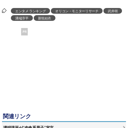
エンタメ ランキング
オリコン・モニターリサーチ
武井咲
溝端淳平
新垣結衣
PR
関連リンク
溝端淳平が“肉食系男子”宣言