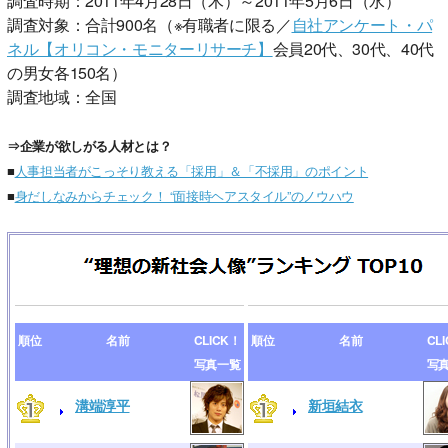
調査時期：2011年4月28日（木）～2011年5月6日（水）
調査対象：合計900名（※有職者に限る／
自社アンケート・パ
ネル【オリコン・モニターリサーチ】
会員20代、30代、40代
の男女各150名）
調査地域：全国
⇒企業が欲しがる人材とは？
■
人事担当者がこっそり教える「採用」＆「不採用」のポイント
■
身だしなみからチェック！ “面接時ヘアスタイル”のノウハウ
順位
名前
CLICK！
順位
名前
CL
写真一覧
写
溝端淳平
新垣結衣