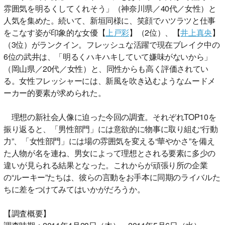
雰囲気を明るくしてくれそう」（神奈川県／40代／女性）と
人気を集めた。続いて、新垣同様に、笑顔でハツラツと仕事
をこなす姿が印象的な女優【
上戸彩
】（2位）、【
井上真央
】
（3位）がランクイン。フレッシュな活躍で現在ブレイク中の
6位の武井は、「明るくハキハキしていて嫌味がないから」
（岡山県／20代／女性）と、同性からも高く評価されてい
る。女性フレッシャーには、新風を吹き込むようなムードメ
ーカー的要素が求められた。
理想の新社会人像に迫った今回の調査。それぞれTOP10を
振り返ると、「男性部門」には意欲的に物事に取り組む“行動
力”、「女性部門」には場の雰囲気を変える“華やかさ”を備え
た人物が名を連ね、男女によって理想とされる要素に多少の
違いが見られる結果となった。これからが頑張り所の企業
の“ルーキー”たちは、彼らの言動をお手本に同期のライバルた
ちに差をつけてみてはいかがだろうか。
【調査概要】