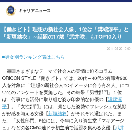
キャリアニュース
【働きビト】理想の新社会人像、1位は「溝端淳平」と
「新垣結衣」～話題の17歳「武井咲」もTOP10入り
2011-05-20 10:00
■男女別ランキング表はこちら
毎回さまざまなテーマで社会人の実情に迫るコラム
ORICON STYLE『働きビト』では、20代～40代の有職者900
人を対象に「“理想の新社会人”のイメージに合う有名人」につ
いてのアンケートを実施した。その結果「男性部門」１位
は、何事にも活発に取り組む姿が印象的な俳優の【
溝端淳
平
】。「女性部門」には、凛とした姿勢やフレッシュな笑顔
が好感を与える女優【
新垣結衣
】がそれぞれ選ばれた。ま
た、「女性部門」6位には、今年に入り資生堂『マキアージ
ュ』などの各CMや連ドラ初主演で話題を集める女優【
武井