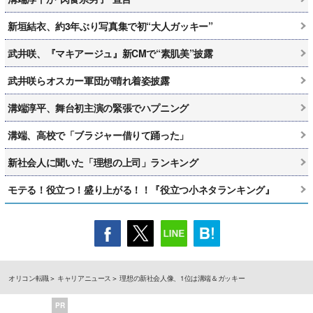
新垣結衣、約3年ぶり写真集で初“大人ガッキー”
武井咲、『マキアージュ』新CMで“素肌美”披露
武井咲らオスカー軍団が晴れ着姿披露
溝端淳平、舞台初主演の緊張でハプニング
溝端、高校で「ブラジャー借りて踊った」
新社会人に聞いた「理想の上司」ランキング
モテる！役立つ！盛り上がる！！『役立つ小ネタランキング』
オリコン転職
キャリアニュース
理想の新社会人像、1位は溝端＆ガッキー
PR