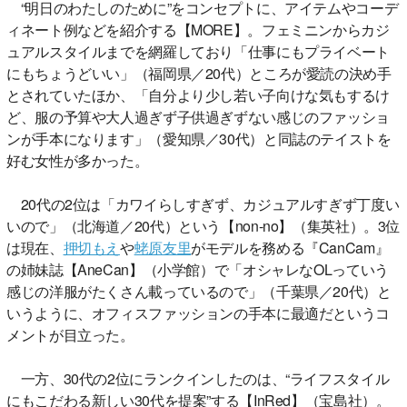
“明日のわたしのために”をコンセプトに、アイテムやコーデ
ィネート例などを紹介する【MORE】。フェミニンからカジ
ュアルスタイルまでを網羅しており「仕事にもプライベート
にもちょうどいい」（福岡県／20代）ところが愛読の決め手
とされていたほか、「自分より少し若い子向けな気もするけ
ど、服の予算や大人過ぎず子供過ぎずない感じのファッショ
ンが手本になります」（愛知県／30代）と同誌のテイストを
好む女性が多かった。
20代の2位は「カワイらしすぎず、カジュアルすぎず丁度い
いので」（北海道／20代）という【non-no】（集英社）。3位
は現在、
押切もえ
や
蛯原友里
がモデルを務める『CanCam』
の姉妹誌【AneCan】（小学館）で「オシャレなOLっていう
感じの洋服がたくさん載っているので」（千葉県／20代）と
いうように、オフィスファッションの手本に最適だというコ
メントが目立った。
一方、30代の2位にランクインしたのは、“ライフスタイル
にもこだわる新しい30代を提案”する【InRed】（宝島社）。