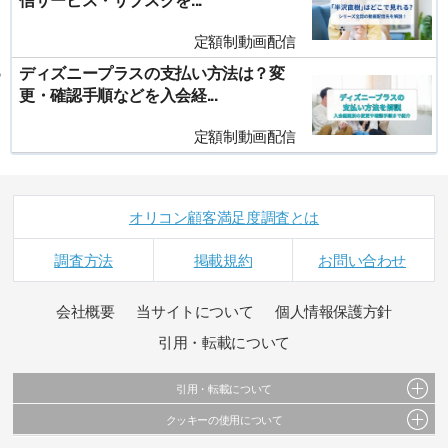
定額制動画配信
ディズニープラスの支払い方法は？変
更・確認手順などを入会経...
定額制動画配信
オリコン顧客満足度調査とは
調査方法
掲載規約
お問い合わせ
会社概要
当サイトについて
個人情報保護方針
引用・転載について
引用・転載について
クッキーの使用について
当サイトで公開されている情報（文字、写真、イラスト、画像データ等）及びこれらの配
置・編集および構造などについての著作権は株式会社oricon MEに帰属しております。