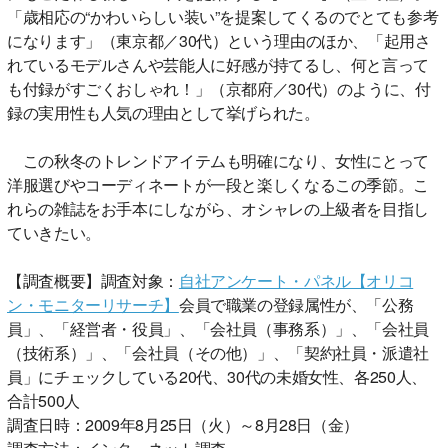
「歳相応の“かわいらしい装い”を提案してくるのでとても参考
になります」（東京都／30代）という理由のほか、「起用さ
れているモデルさんや芸能人に好感が持てるし、何と言って
も付録がすごくおしゃれ！」（京都府／30代）のように、付
録の実用性も人気の理由として挙げられた。
この秋冬のトレンドアイテムも明確になり、女性にとって
洋服選びやコーディネートが一段と楽しくなるこの季節。こ
れらの雑誌をお手本にしながら、オシャレの上級者を目指し
ていきたい。
【調査概要】調査対象：
自社アンケート・パネル【オリコ
ン・モニターリサーチ】
会員で職業の登録属性が、「公務
員」、「経営者・役員」、「会社員（事務系）」、「会社員
（技術系）」、「会社員（その他）」、「契約社員・派遣社
員」にチェックしている20代、30代の未婚女性、各250人、
合計500人
調査日時：2009年8月25日（火）～8月28日（金）