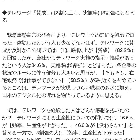
◆テレワーク「賛成」は8割以上も、実施率は3割強にとどま
る
緊急事態宣言の発令により、テレワークの詳細を初めて知
った、体験したという人も少なくないはず。テレワークに賛
成か反対か？の問いでは、実に8割以上が【賛成】（82.2％）
と回答したが、会社からテレワーク実施の指示・推奨があっ
たという人は34.6％。実施率は3割強にとどまった。各企業の
状況やルールに伴う部分も大きいと思うが、【そもそも、在
宅勤務では仕事ができない】（58.5％）が6割近くを占めてい
るところは、テレワークが実現しづらい職種の多さに加え、
日本のデジタル化の遅れを物語っているように思える。
では、テレワークを経験した人はどんな感想を抱いたの
か？ テレワークによる生産性についての問いでは、16.5％
が【効率、生産性が上がった】、46.6％が【変わらない】と
答える一方で、3割強の人は【効率、生産性が下がった】
（36.9％）と回答。テレワークの実施により、少なからず生