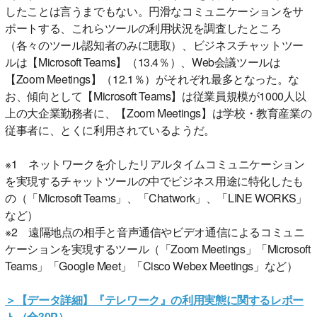
したことは言うまでもない。円滑なコミュニケーションをサ
ポートする、これらツールの利用状況を調査したところ
（各々のツール認知者のみに聴取）、ビジネスチャットツー
ルは【Microsoft Teams】（13.4％）、Web会議ツールは
【Zoom Meetings】（12.1％）がそれぞれ最多となった。な
お、傾向として【Microsoft Teams】は従業員規模が1000人以
上の大企業勤務者に、【Zoom Meetings】は学校・教育産業の
従事者に、とくに利用されているようだ。
※1 ネットワークを介したリアルタイムコミュニケーション
を実現するチャットツールの中でビジネス用途に特化したも
の（「Microsoft Teams」、「Chatwork」、「LINE WORKS」
など）
※2 遠隔地点の相手と音声通信やビデオ通信によるコミュニ
ケーションを実現するツール（「Zoom Meetings」「Microsoft
Teams」「Google Meet」「Cisco Webex Meetings」など）
＞【データ詳細】『テレワーク』の利用実態に関するレポー
ト（全30P）