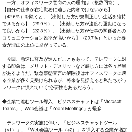
一方、オフィスワーク意向の人の理由は（複数回答）、
【自分の仕事が在宅勤務に適した内容ではないから】
（42.6％）を除くと、【出勤した方が規則正しい生活を維持
できるから】（29.9％）、【出勤した方が適度な運動になっ
て良いから】（22.3％）、【出勤した方が仕事の関係者との
コミュニケーション効率が高いから】（20.7％）といった要
素が理由の上位に挙がっている。
今回、急速に普及が進んだこともあって、テレワークに対
する印象は、メリット・デメリットなど感じ方には各々差異
があるようだ。緊急事態宣言の解除後はオフィスワークに戻
る企業が多く見受けられるが、将来を見据えると私たちが“テ
レワークに慣れていく”必要性もあるだろう。
◆企業で進むツール導入、ビジネスチャットは「Microsoft
Teams」、Web会議は「Zoom Meetings」が最多
テレワークの実施に伴い、「ビジネスチャットツール
（※1）」、「Web会議ツール（※2）」を導入する企業が増加