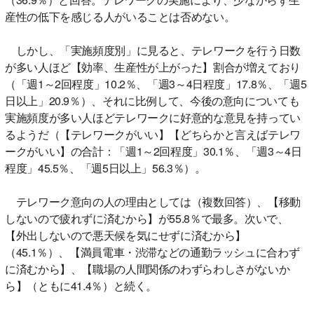
産性の低下を感じる人がいることは否めない。
しかし、「実施頻度別」に見ると、テレワークを行う日数
が多い人ほど【効率、生産性が上がった】割合が増えており
（「週1～2回程度」10.2％、「週3～4日程度」17.8％、「週5
日以上」20.9％）、それに比例して、今後の意向についても
実施頻度が多い人ほどテレワークに好意的な意見を持ってい
るようだ（【テレワークがいい】【どちらかと言えばテレワ
ークがいい】の合計：「週1～2回程度」30.1％、「週3～4日
程度」45.5％、「週5日以上」56.3％）。
テレワーク意向の人の理由としては（複数回答）、【移動
しないので疲れずに済むから】が55.8％で最多。次いで、
【外出しないので悪天候を気にせずに済むから】
（45.1％）、【満員電車・渋滞などの通勤ラッシュに合わず
に済むから】、【職場の人間関係のわずらわしさがないか
ら】（ともに41.4％）と続く。