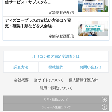
信サービス・サブスクを...
定額制動画配信
ディズニープラスの支払い方法は？変
更・確認手順などを入会経...
定額制動画配信
オリコン顧客満足度調査とは
調査方法
掲載規約
お問い合わせ
会社概要
当サイトについて
個人情報保護方針
引用・転載について
引用・転載について
クッキーの使用について
当サイトで公開されている情報（文字、写真、イラスト、画像データ等）及びこれらの配