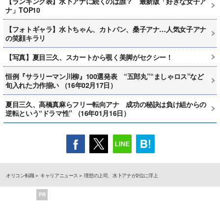
【ランキング表】水卜アナに続くのは誰？ 最新版「好きな女子ア
ナ」TOP10
【フォトギャラ】水卜ちゃん、カトパン、桑子アナ…人気女子アナ
の笑顔キラリ
【写真】夏目三久、スカートから覗く美脚がセクシー！
恒例『サラリーマン川柳』100選発表 “五郎丸”“ましゃロス”など
旬入れた力作揃い （16年02月17日）
夏目三久、高橋真麻らフリー転向アナ 成功の秘訣は負け組からの
逆転という“ドラマ性” （16年01月16日）
オリコン転職
キャリアニュース
理想の上司、水卜アナが2位に浮上
PR