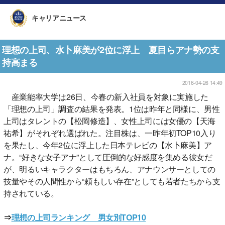
キャリアニュース
理想の上司、水卜麻美が2位に浮上 夏目らアナ勢の支
持高まる
2016-04-26 14:49
産業能率大学は26日、今春の新入社員を対象に実施した
「理想の上司」調査の結果を発表。1位は昨年と同様に、男性
上司はタレントの【松岡修造】、女性上司には女優の【天海
祐希】がそれぞれ選ばれた。注目株は、一昨年初TOP10入り
を果たし、今年2位に浮上した日本テレビの【水卜麻美】ア
ナ。“好きな女子アナ”として圧倒的な好感度を集める彼女だ
が、明るいキャラクターはもちろん、アナウンサーとしての
技量やその人間性から“頼もしい存在”としても若者たちから支
持されている。
⇒
理想の上司ランキング 男女別TOP10