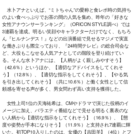
水卜アナといえば、“ミトちゃん”の愛称と食レポ時の気持ち
のよい食べっぷりでお茶の間の人気を集め、昨年の「好きな
女性アナウンサーランキング」（ORICON STYLE調べ）では
3連覇を達成。明るい笑顔やキャラクターだけでなく、もちろ
ん『ヒルナンデス！』などの出演番組で見せるマジメで実直
な働きぶりも際立っており、『24時間テレビ』の総合司会な
ど、大役もこなせる人気アナとしての階段を登り続けてい
る。そんな水卜アナには、【人柄がよく親しみやすそう】
（42.6％）というほか、【適切なアドバイスをしてくれそ
う】（12.8％）、【適切な指示をしてくれそう】、【やる気
を引き出してくれそう】（共に10.6％）と働く女性として信
頼感を寄せる声が多く、男女問わず高い支持を獲得した。
女性上司1位の天海祐希は、CMやドラマで演じた役柄のイ
メージに加え、バラエティ番組などで見せる明るく裏表のな
い人柄から【適切な指示をしてくれそう】（16.9％）、【態
度や姿勢が手本になりそう】（11.9％）と支持され7連覇に輝
いた。初TOP10入りしたのは、女優の【吉田羊】（4位）とフ