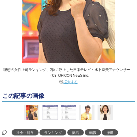
理想の女性上司ランキング、2位に浮上した日本テレビ・水卜麻美アナウンサー
（C）ORICON NewS inc.
拡大する
この記事の画像
社会・科学
ランキング
就活
転職
派遣