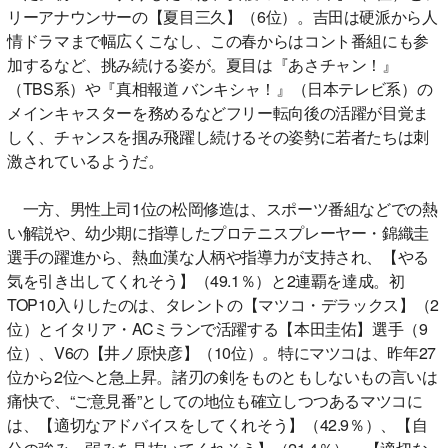
リーアナウンサーの【夏目三久】（6位）。吉田は硬派から人
情ドラマまで幅広くこなし、この春からはコント番組にも参
加するなど、挑み続ける姿が。夏目は『あさチャン！』
（TBS系）や『真相報道 バンキシャ！』（日本テレビ系）の
メインキャスターを務めるなどフリー転向後の活躍が目覚ま
しく、チャンスを掴み飛躍し続けるその姿勢に若者たちは刺
激されているようだ。
一方、男性上司1位の松岡修造は、スポーツ番組などでの熱
い解説や、幼少期に指導したプロテニスプレーヤー・錦織圭
選手の躍進から、熱血漢な人柄や指導力が支持され、【やる
気を引き出してくれそう】（49.1％）と2連覇を達成。初
TOP10入りしたのは、タレントの【マツコ・デラックス】（2
位）とイタリア・ACミランで活躍する【本田圭佑】選手（9
位）、V6の【井ノ原快彦】（10位）。特にマツコは、昨年27
位から2位へと急上昇。諸刃の剣をものともしないもの言いは
痛快で、“ご意見番”としての地位も確立しつつあるマツコに
は、【適切なアドバイスをしてくれそう】（42.9％）、【自