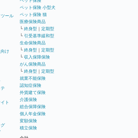
ペット保険
ペット保険 小型犬
ペット保険 猫
トツール
医療保険商品
└
終身型
｜
定期型
└
引受基準緩和型
生命保険商品
└
終身型
｜
定期型
員向け
└
収入保障保険
がん保険商品
└
終身型
｜
定期型
就業不能保険
テ
認知症保険
ステ
外貨建て保険
介護保険
サイト
総合保障保険
個人年金保険
変額保険
ング
積立保険
グ