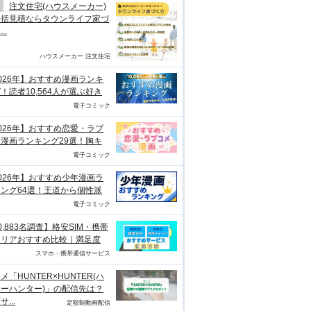
注文住宅(ハウスメーカー)
一括見積ならタウンライフ家づ
..
ハウスメーカー 注文住宅
026年】おすすめ漫画ランキ
！読者10,564人が選ぶ好き
電子コミック
026年】おすすめ恋愛・ラブ
漫画ランキング29選！胸キ
電子コミック
026年】おすすめ少年漫画ラ
ング64選！王道から個性派
電子コミック
0,883名調査】格安SIM・携帯
ャリアおすすめ比較｜満足度
スマホ・携帯通信サービス
メ「HUNTER×HUNTER(ハ
ーハンター)」の配信先は？
...
定額制動画配信