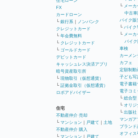
住宅ローン
└
メーカ
FX
中古車
カードローン
バイク販
└
銀行系
｜
ノンバンク
└
バイク
クレジットカード
└
メーカ
└
年会費無料
バイク
└
クレジットカード
車検
└
ゴールドカード
カーメン
デビットカード
カフェ
キャッシュレス決済アプリ
定額制動
暗号資産取引所
子ども写
└
現物取引（仮想通貨）
電子書籍
└
証拠金取引（仮想通貨）
電子コミ
ロボアドバイザー
└
総合型
└
オリジ
住宅
└
出版社
不動産仲介 売却
マンガア
└
マンション
｜
戸建て
｜
土地
ブランド
不動産仲介 購入
オフィス
└
マンション
｜
戸建て