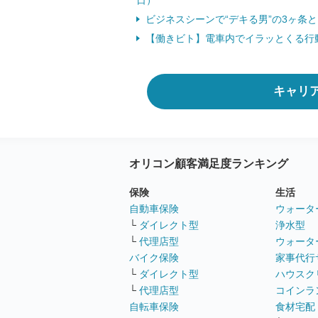
日）
ビジネスシーンで“デキる男”の3ヶ条とは
【働きビト】電車内でイラッとくる行動
キャリ
オリコン顧客満足度ランキング
保険
生活
自動車保険
ウォータ
└
ダイレクト型
浄水型
└
代理店型
ウォータ
バイク保険
家事代行
└
ダイレクト型
ハウスク
└
代理店型
コインラ
自転車保険
食材宅配