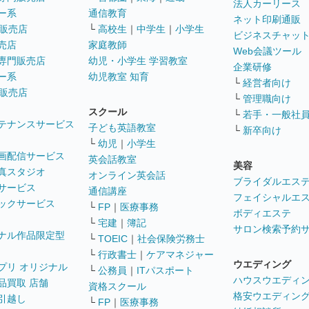
法人カーリース
ー系
通信教育
ネット印刷通販
販売店
└
高校生
｜
中学生
｜
小学生
ビジネスチャッ
売店
家庭教師
Web会議ツール
専門販売店
幼児・小学生 学習教室
企業研修
ー系
幼児教室 知育
└
経営者向け
販売店
└
管理職向け
スクール
└
若手・一般社
テナンスサービス
子ども英語教室
└
新卒向け
└
幼児
｜
小学生
画配信サービス
英会話教室
美容
真スタジオ
オンライン英会話
ブライダルエス
サービス
通信講座
フェイシャルエ
ックサービス
└
FP
｜
医療事務
ボディエステ
└
宅建
｜
簿記
サロン検索予約
ナル作品限定型
└
TOEIC
｜
社会保険労務士
└
行政書士
｜
ケアマネジャー
ウエディング
プリ オリジナル
└
公務員
｜
ITパスポート
ハウスウエディ
品買取 店舗
資格スクール
格安ウエディン
引越し
└
FP
｜
医療事務