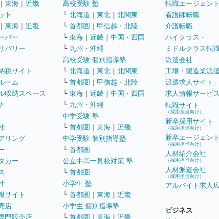
｜
東海
｜
近畿
高校受験 塾
転職エージェン
ット
└
北海道
｜
東北
｜
北関東
看護師転職
｜
東海
｜
近畿
└
首都圏
｜
甲信越・北陸
介護転職
ーパー
└
東海
｜
近畿
｜
中国・四国
ハイクラス・
リバリー
└
九州・沖縄
ミドルクラス転
高校受験 個別指導塾
派遣会社
納税サイト
└
北海道
｜
東北
｜
北関東
工場・製造業派
ルーム
└
首都圏
｜
甲信越・北陸
派遣求人サイト
ル収納スペース
└
東海
｜
近畿
｜
中国・四国
求人情報サービ
ナ
└
九州・沖縄
転職サイト
（採用担当向け）
中学受験 塾
新卒採用サイト
社
└
首都圏
｜
東海
｜
近畿
（採用担当向け）
新卒エージェン
アリング
中学受験 個別指導塾
（採用担当向け）
ー
└
首都圏
人材紹介会社
タカー
公立中高一貫校対策 塾
（採用担当向け）
人材派遣会社
ス
└
首都圏
（採用担当向け）
社
小学生 塾
アルバイト求人
報サイト
└
首都圏
｜
東海
｜
近畿
売店
小学生 個別指導塾
ビジネス
専門販売店
└
首都圏
｜
東海
｜
近畿