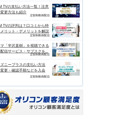
M TVの支払い方法一覧！注意
や変更方法も紹介
定額制動画配信
M TVの評判は？口コミから特
、メリット・デメリットを解説
定額制動画配信
ラマ「半沢直樹」を視聴できる
配信サービス・サブスクを...
定額制動画配信
ィズニープラスの支払い方法
？変更・確認手順などを入会
定額制動画配信