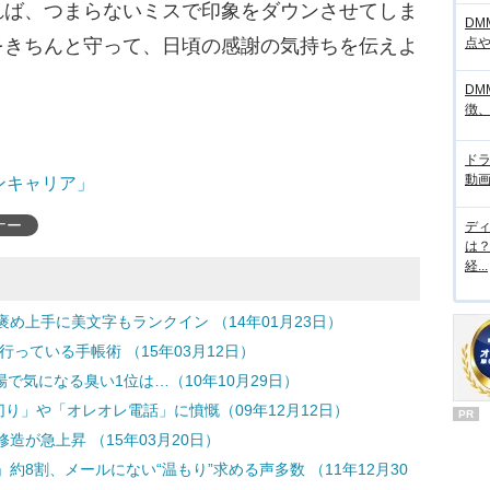
ば、つまらないミスで印象をダウンさせてしま
DM
をきちんと守って、日頃の感謝の気持ちを伝えよ
点
DM
徴
ド
動画
ンキャリア」
ナー
デ
は
経...
褒め上手に美文字もランクイン （14年01月23日）
行っている手帳術 （15年03月12日）
場で気になる臭い1位は…（10年10月29日）
り」や「オレオレ電話」に憤慨（09年12月12日）
PR
が急上昇 （15年03月20日）
8割、メールにない“温もり”求める声多数 （11年12月30