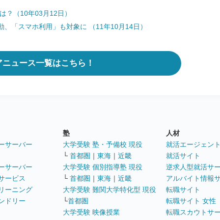
？（10年03月12日）
、「スマホ利用」も対象に （11年10月14日）
アニュース一覧はこちら！
塾
人材
ーサーバー
大学受験 塾・予備校 現役
就活エージェン
└
首都圏
｜
東海
｜
近畿
就活サイト
ーサーバー
大学受験 個別指導塾 現役
逆求人型就活サ
サービス
└
首都圏
｜
東海
｜
近畿
アルバイト情報
リーニング
大学受験 難関大学特化型 現役
転職サイト
ンドリー
└
首都圏
転職サイト 女性
大学受験 映像授業
転職スカウトサ