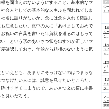
報を間違えのないようにすること。基本的なマ
の
、社会人としての基本的なスキルを問われてしま
くり.
、社名に誤りがないか、念には念を入れて確認し
にも注意したい。喪中の人に「あけましておめで
【2
ング
、お祝いの言葉を書いた年賀状を送るのはもって
な...
舞い」という形のあいさつ状を出すのが正しいマ
【2
再度確認しておき、年始から粗相のないように気
コメ
ュ...
【2
ンキ
ま...
といえども、あまりにそっけないのはつまらな
につなげたい人には、誠意を見せたいところだ。
【1
キ
も砕けすぎてしまうので、あいさつ文の横に手書
ラ...
ると良いだろう。
アニ
ンタ
動画サ