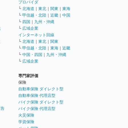
ト
プロバイダ
└
北海道
｜
東北
｜
関東
｜
東海
└
甲信越・北陸
｜
近畿
｜
中国
└
四国
｜
九州・沖縄
職
└
広域企業
インターネット回線
遣
└
北海道
｜
東北
｜
関東
└
甲信越・北陸
｜
東海
｜
近畿
ス
└
中国・四国
｜
九州・沖縄
└
広域企業
専門家評価
ト
保険
自動車保険 ダイレクト型
自動車保険 代理店型
バイク保険 ダイレクト型
広告
バイク保険 代理店型
火災保険
学資保険