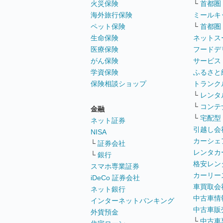
火災保険
└
首都圏
海外旅行保険
ミールキ
ペット保険
└
首都圏
生命保険
ネットス
医療保険
フードデ
がん保険
サービス
学資保険
ふるさと
保険相談ショップ
トランク
└
レンタ
└
コンテ
金融
└
宅配型
ネット証券
引越し会
NISA
カーシェ
└
証券会社
レンタカ
└
銀行
格安レン
スマホ専業証券
カーリー
iDeCo 証券会社
車買取会
ネット銀行
中古車情
インターネットバンキング
中古車販
外貨預金
└
中古車