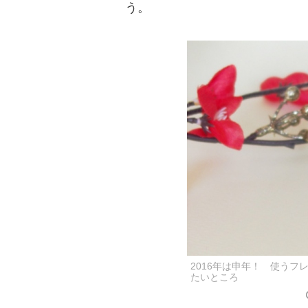
う。
2016年は申年！ 使う
たいところ