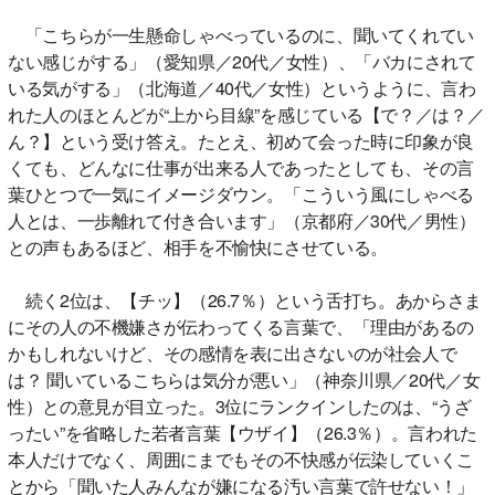
「こちらが一生懸命しゃべっているのに、聞いてくれてい
ない感じがする」（愛知県／20代／女性）、「バカにされて
いる気がする」（北海道／40代／女性）というように、言わ
れた人のほとんどが“上から目線”を感じている【で？／は？／
ん？】という受け答え。たとえ、初めて会った時に印象が良
くても、どんなに仕事が出来る人であったとしても、その言
葉ひとつで一気にイメージダウン。「こういう風にしゃべる
人とは、一歩離れて付き合います」（京都府／30代／男性）
との声もあるほど、相手を不愉快にさせている。
続く2位は、【チッ】（26.7％）という舌打ち。あからさま
にその人の不機嫌さが伝わってくる言葉で、「理由があるの
かもしれないけど、その感情を表に出さないのが社会人で
は？ 聞いているこちらは気分が悪い」（神奈川県／20代／女
性）との意見が目立った。3位にランクインしたのは、“うざ
ったい”を省略した若者言葉【ウザイ】（26.3％）。言われた
本人だけでなく、周囲にまでもその不快感が伝染していくこ
とから「聞いた人みんなが嫌になる汚い言葉で許せない！」