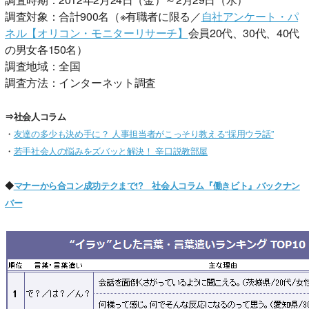
調査対象：合計900名（※有職者に限る／
自社アンケート・パ
ネル【オリコン・モニターリサーチ】
会員20代、30代、40代
の男女各150名）
調査地域：全国
調査方法：インターネット調査
⇒社会人コラム
・
友達の多少も決め手に？ 人事担当者がこっそり教える“採用ウラ話”
・
若手社会人の悩みをズバッと解決！ 辛口説教部屋
◆
マナーから合コン成功テクまで!? 社会人コラム『働きビト』バックナン
バー