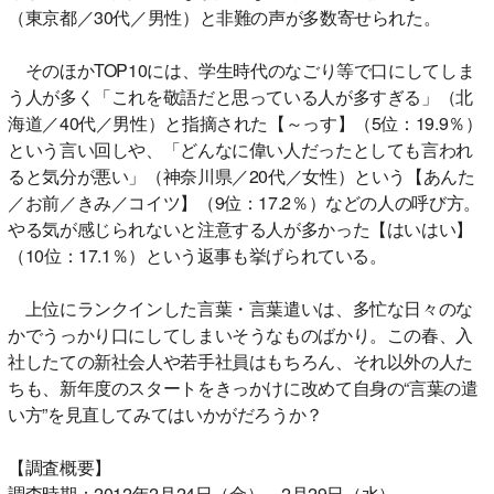
（東京都／30代／男性）と非難の声が多数寄せられた。
そのほかTOP10には、学生時代のなごり等で口にしてしま
う人が多く「これを敬語だと思っている人が多すぎる」（北
海道／40代／男性）と指摘された【～っす】（5位：19.9％）
という言い回しや、「どんなに偉い人だったとしても言われ
ると気分が悪い」（神奈川県／20代／女性）という【あんた
／お前／きみ／コイツ】（9位：17.2％）などの人の呼び方。
やる気が感じられないと注意する人が多かった【はいはい】
（10位：17.1％）という返事も挙げられている。
上位にランクインした言葉・言葉遣いは、多忙な日々のな
かでうっかり口にしてしまいそうなものばかり。この春、入
社したての新社会人や若手社員はもちろん、それ以外の人た
ちも、新年度のスタートをきっかけに改めて自身の“言葉の遣
い方”を見直してみてはいかがだろうか？
【調査概要】
調査時期：2012年2月24日（金）～2月29日（水）