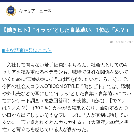
キャリアニュース
【働きビト】“イラッ”とした言葉遣い、1位は「ん？」
2012-04-13 10:00
■主な調査結果はこちら
入社して間もない若手社員はもちろん、社会人としてのキ
ャリアを積み重ねるベテランも、職場で良好な関係を築いて
いくために“言葉の遣い方”には気を配りたいところ。そこで、
今回の社会人コラムORICON STYLE『働きビト』では、職場
や外出先などで耳にして“イラッ”とした言葉・言葉遣いについ
てアンケート調査（複数回答可）を実施。1位には【で？／
は？／ん？】（30.2％）が挙がる結果となり、油断するとつ
い口から出てしまいそうなフレーズに「人が真剣に話してい
るのに一言で返されるとムカムカする」（大阪府／20代／男
性）と苛立ちを感じている人が多かった。