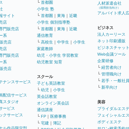
ス
└
首都圏
人材派遣会社
（採用担当向け）
社
小学生 塾
アルバイト求人
報サイト
└
首都圏
｜
東海
｜
近畿
売店
小学生 個別指導塾
ビジネス
専門販売店
└
首都圏
｜
東海
｜
近畿
法人カーリース
ー系
通信教育
ネット印刷通販
販売店
└
高校生
｜
中学生
｜
小学生
ビジネスチャッ
売店
家庭教師
Web会議ツール
専門販売店
幼児・小学生 学習教室
企業研修
ー系
幼児教室 知育
└
経営者向け
販売店
└
管理職向け
スクール
└
若手・一般社
テナンスサービス
子ども英語教室
└
新卒向け
└
幼児
｜
小学生
画配信サービス
英会話教室
真スタジオ
美容
オンライン英会話
サービス
ブライダルエス
通信講座
ックサービス
フェイシャルエ
└
FP
｜
医療事務
ボディエステ
└
宅建
｜
簿記
ナル作品限定型
サロン検索予約