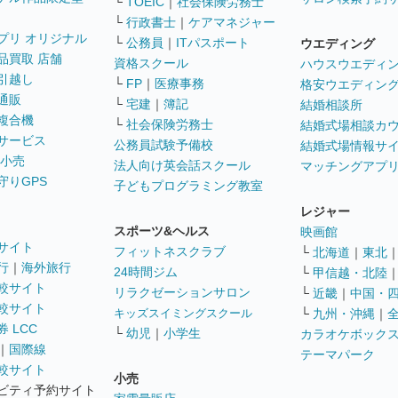
└
TOEIC
｜
社会保険労務士
└
行政書士
｜
ケアマネジャー
プリ オリジナル
└
公務員
｜
ITパスポート
ウエディング
品買取 店舗
資格スクール
ハウスウエディ
引越し
└
FP
｜
医療事務
格安ウエディン
通販
└
宅建
｜
簿記
結婚相談所
複合機
└
社会保険労務士
結婚式場相談カ
サービス
公務員試験予備校
結婚式場情報サ
 小売
法人向け英会話スクール
マッチングアプ
守りGPS
子どもプログラミング教室
レジャー
スポーツ&ヘルス
映画館
サイト
フィットネスクラブ
└
北海道
｜
東北
行
｜
海外旅行
24時間ジム
└
甲信越・北陸
較サイト
リラクゼーションサロン
└
近畿
｜
中国・
較サイト
キッズスイミングスクール
└
九州・沖縄
｜
 LCC
└
幼児
｜
小学生
カラオケボック
｜
国際線
テーマパーク
較サイト
小売
ビティ予約サイト