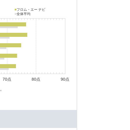
■
フロム・エー ナビ
■
全体平均
70点
80点
90点
。