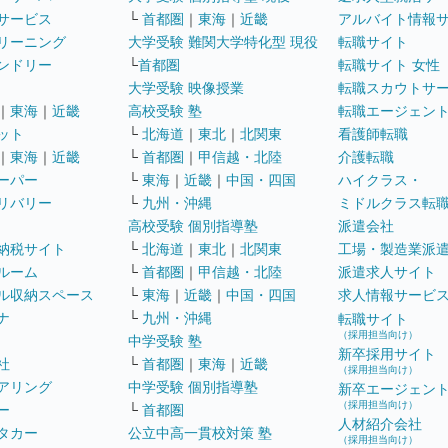
サービス
└
首都圏
｜
東海
｜
近畿
アルバイト情報
リーニング
大学受験 難関大学特化型 現役
転職サイト
ンドリー
└
首都圏
転職サイト 女性
大学受験 映像授業
転職スカウトサ
｜
東海
｜
近畿
高校受験 塾
転職エージェン
ット
└
北海道
｜
東北
｜
北関東
看護師転職
｜
東海
｜
近畿
└
首都圏
｜
甲信越・北陸
介護転職
ーパー
└
東海
｜
近畿
｜
中国・四国
ハイクラス・
リバリー
└
九州・沖縄
ミドルクラス転
高校受験 個別指導塾
派遣会社
納税サイト
└
北海道
｜
東北
｜
北関東
工場・製造業派
ルーム
└
首都圏
｜
甲信越・北陸
派遣求人サイト
ル収納スペース
└
東海
｜
近畿
｜
中国・四国
求人情報サービ
ナ
└
九州・沖縄
転職サイト
（採用担当向け）
中学受験 塾
新卒採用サイト
社
└
首都圏
｜
東海
｜
近畿
（採用担当向け）
アリング
中学受験 個別指導塾
新卒エージェン
（採用担当向け）
ー
└
首都圏
人材紹介会社
タカー
公立中高一貫校対策 塾
（採用担当向け）