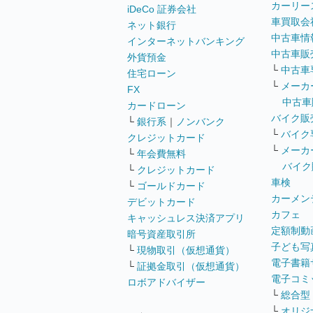
カーリー
iDeCo 証券会社
車買取会
ネット銀行
中古車情
インターネットバンキング
中古車販
外貨預金
└
中古車
住宅ローン
└
メーカ
FX
中古車
カードローン
バイク販
└
銀行系
｜
ノンバンク
└
バイク
クレジットカード
└
メーカ
└
年会費無料
バイク
└
クレジットカード
車検
└
ゴールドカード
カーメン
デビットカード
カフェ
キャッシュレス決済アプリ
定額制動
暗号資産取引所
子ども写
└
現物取引（仮想通貨）
電子書籍
└
証拠金取引（仮想通貨）
電子コミ
ロボアドバイザー
└
総合型
└
オリジ