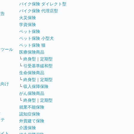
バイク保険 ダイレクト型
バイク保険 代理店型
広告
火災保険
学資保険
ペット保険
ペット保険 小型犬
ペット保険 猫
トツール
医療保険商品
└
終身型
｜
定期型
└
引受基準緩和型
生命保険商品
└
終身型
｜
定期型
員向け
└
収入保障保険
がん保険商品
└
終身型
｜
定期型
就業不能保険
テ
認知症保険
ステ
外貨建て保険
介護保険
サイト