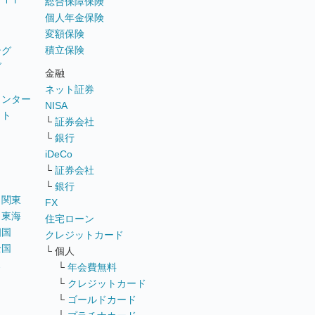
総合保障保険
個人年金保険
変額保険
積立保険
ング
グ
金融
ネット証券
ウンター
NISA
イト
└
証券会社
リ
└
銀行
iDeCo
└
証券会社
└
銀行
｜
関東
FX
｜
東海
住宅ローン
四国
クレジットカード
全国
└ 個人
ス
└
年会費無料
└
クレジットカード
└
ゴールドカード