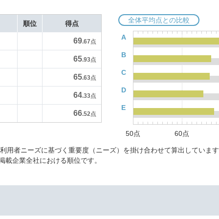
全体平均点との比較
順位
得点
A
69
.67
点
B
65
.93
点
C
65
.63
点
D
64
.33
点
E
66
.52
点
50点
60点
に利用者ニーズに基づく重要度（ニーズ）を掛け合わせて算出しています
掲載企業全社における順位です。