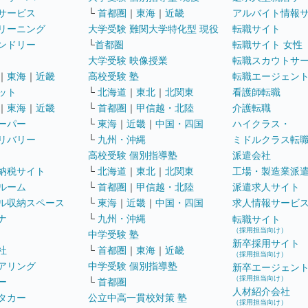
サービス
└
首都圏
｜
東海
｜
近畿
アルバイト情報
リーニング
大学受験 難関大学特化型 現役
転職サイト
ンドリー
└
首都圏
転職サイト 女性
大学受験 映像授業
転職スカウトサ
｜
東海
｜
近畿
高校受験 塾
転職エージェン
ット
└
北海道
｜
東北
｜
北関東
看護師転職
｜
東海
｜
近畿
└
首都圏
｜
甲信越・北陸
介護転職
ーパー
└
東海
｜
近畿
｜
中国・四国
ハイクラス・
リバリー
└
九州・沖縄
ミドルクラス転
高校受験 個別指導塾
派遣会社
納税サイト
└
北海道
｜
東北
｜
北関東
工場・製造業派
ルーム
└
首都圏
｜
甲信越・北陸
派遣求人サイト
ル収納スペース
└
東海
｜
近畿
｜
中国・四国
求人情報サービ
ナ
└
九州・沖縄
転職サイト
（採用担当向け）
中学受験 塾
新卒採用サイト
社
└
首都圏
｜
東海
｜
近畿
（採用担当向け）
アリング
中学受験 個別指導塾
新卒エージェン
（採用担当向け）
ー
└
首都圏
人材紹介会社
タカー
公立中高一貫校対策 塾
（採用担当向け）