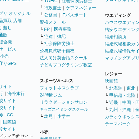
└
TOEIC
｜
社会保険労務士
└
行政書士
｜
ケアマネジャー
プリ オリジナル
└
公務員
｜
ITパスポート
ウエディング
品買取 店舗
資格スクール
ハウスウエディ
引越し
└
FP
｜
医療事務
格安ウエディン
通販
└
宅建
｜
簿記
結婚相談所
複合機
└
社会保険労務士
結婚式場相談カ
サービス
公務員試験予備校
結婚式場情報サ
 小売
法人向け英会話スクール
マッチングアプ
守りGPS
子どもプログラミング教室
レジャー
スポーツ&ヘルス
映画館
サイト
フィットネスクラブ
└
北海道
｜
東北
行
｜
海外旅行
24時間ジム
└
甲信越・北陸
較サイト
リラクゼーションサロン
└
近畿
｜
中国・
較サイト
キッズスイミングスクール
└
九州・沖縄
｜
 LCC
└
幼児
｜
小学生
カラオケボック
｜
国際線
テーマパーク
較サイト
小売
ビティ予約サイト