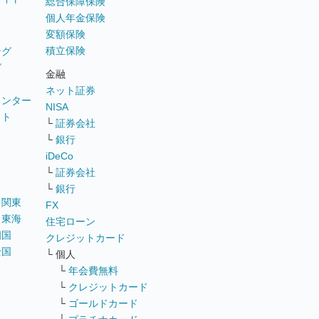
総合保障保険
個人年金保険
変額保険
積立保険
ング
グ
金融
ネット証券
ウンター
NISA
イト
└
証券会社
リ
└
銀行
iDeCo
└
証券会社
└
銀行
｜
関東
FX
｜
東海
住宅ローン
四国
クレジットカード
全国
└ 個人
ス
└
年会費無料
└
クレジットカード
└
ゴールドカード