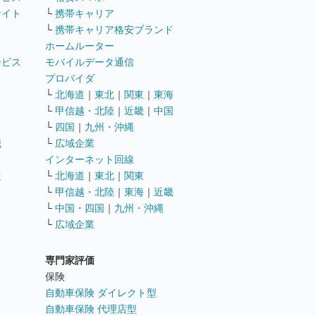
サイト
└
携帯キャリア
└
携帯キャリア格安ブランド
ホームルーター
ービス
モバイルデータ通信
ト
プロバイダ
└
北海道
｜
東北
｜
関東
｜
東海
└
甲信越・北陸
｜
近畿
｜
中国
└
四国
｜
九州・沖縄
職
└
広域企業
インターネット回線
遣
└
北海道
｜
東北
｜
関東
└
甲信越・北陸
｜
東海
｜
近畿
ス
└
中国・四国
｜
九州・沖縄
└
広域企業
専門家評価
ト
保険
自動車保険 ダイレクト型
自動車保険 代理店型