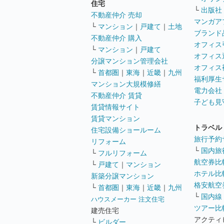
住宅
└
出版社
不動産仲介 売却
マンガア
└
マンション
｜
戸建て
｜
土地
ブランド
不動産仲介 購入
オフィス
└
マンション
｜
戸建て
オフィス
分譲マンション管理会社
オフィス
└
首都圏
｜
東海
｜
近畿
｜
九州
福利厚生
マンション大規模修繕
電力会社
不動産仲介 賃貸
子ども見
賃貸情報サイト
賃貸マンション
トラベル
住宅設備ショールーム
旅行予約
リフォーム
└
国内旅
└
フルリフォーム
航空券比
└
戸建て
｜
マンション
ホテル比
新築分譲マンション
格安航空券
└
首都圏
｜
東海
｜
近畿
｜
九州
└
国内線
ハウスメーカー 注文住宅
ツアー比
建売住宅
アクティ
└
ビルダー