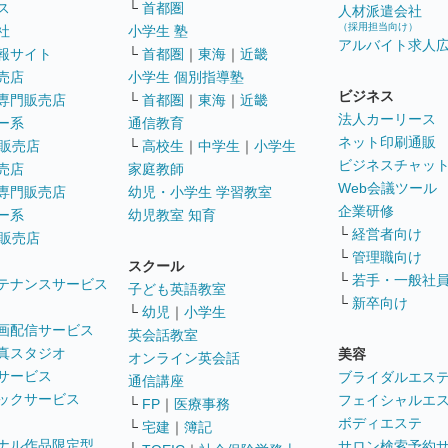
ス
└
首都圏
人材派遣会社
（採用担当向け）
社
小学生 塾
アルバイト求人
報サイト
└
首都圏
｜
東海
｜
近畿
売店
小学生 個別指導塾
ビジネス
専門販売店
└
首都圏
｜
東海
｜
近畿
法人カーリース
ー系
通信教育
ネット印刷通販
販売店
└
高校生
｜
中学生
｜
小学生
ビジネスチャッ
売店
家庭教師
Web会議ツール
専門販売店
幼児・小学生 学習教室
企業研修
ー系
幼児教室 知育
└
経営者向け
販売店
└
管理職向け
スクール
└
若手・一般社
テナンスサービス
子ども英語教室
└
新卒向け
└
幼児
｜
小学生
画配信サービス
英会話教室
真スタジオ
美容
オンライン英会話
サービス
ブライダルエス
通信講座
ックサービス
フェイシャルエ
└
FP
｜
医療事務
ボディエステ
└
宅建
｜
簿記
ナル作品限定型
サロン検索予約