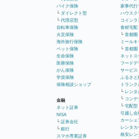
バイク保険
家事代行
└
ダイレクト型
ハウスク
└
代理店型
コインラ
自転車保険
食材宅配
火災保険
└
首都圏
海外旅行保険
ミールキ
ペット保険
└
首都圏
生命保険
ネットス
医療保険
フードデ
がん保険
サービス
学資保険
ふるさと
保険相談ショップ
トランク
└
レンタ
└
コンテ
金融
└
宅配型
ネット証券
引越し会
NISA
カーシェ
└
証券会社
レンタカ
└
銀行
格安レン
スマホ専業証券