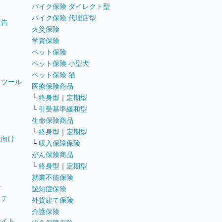
バイク保険 ダイレクト型
バイク保険 代理店型
広告
火災保険
学資保険
ペット保険
ペット保険 小型犬
ペット保険 猫
トツール
医療保険商品
└
終身型
｜
定期型
└
引受基準緩和型
生命保険商品
└
終身型
｜
定期型
員向け
└
収入保障保険
がん保険商品
└
終身型
｜
定期型
就業不能保険
テ
認知症保険
ステ
外貨建て保険
介護保険
サイト