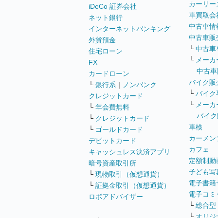
カーリー
iDeCo 証券会社
車買取会
ネット銀行
中古車情
インターネットバンキング
中古車販
外貨預金
└
中古車
住宅ローン
└
メーカ
FX
中古車
カードローン
バイク販
└
銀行系
｜
ノンバンク
└
バイク
クレジットカード
└
メーカ
└
年会費無料
バイク
└
クレジットカード
車検
└
ゴールドカード
カーメン
デビットカード
カフェ
キャッシュレス決済アプリ
定額制動
暗号資産取引所
子ども写
└
現物取引（仮想通貨）
電子書籍
└
証拠金取引（仮想通貨）
電子コミ
ロボアドバイザー
└
総合型
└
オリジ