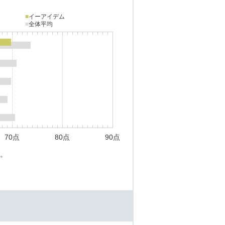
■
イーアイデム
■
全体平均
70点
80点
90点
。