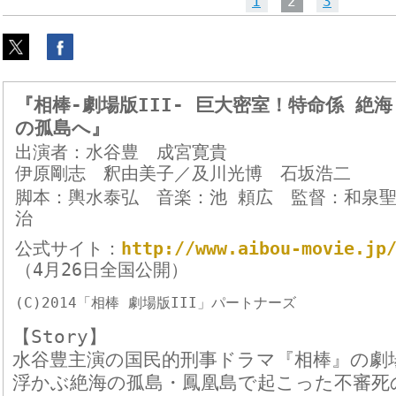
1
2
3
『相棒-劇場版III- 巨大密室！特命係 絶海
の孤島へ』
出演者：水谷豊 成宮寛貴
伊原剛志 釈由美子／及川光博 石坂浩二
脚本：輿水泰弘 音楽：池 頼広 監督：和泉
治
公式サイト：
http://www.aibou-movie.jp
（4月26日全国公開）
(C)2014「相棒 劇場版III」パートナーズ
【Story】
水谷豊主演の国民的刑事ドラマ『相棒』の劇
浮かぶ絶海の孤島・鳳凰島で起こった不審死