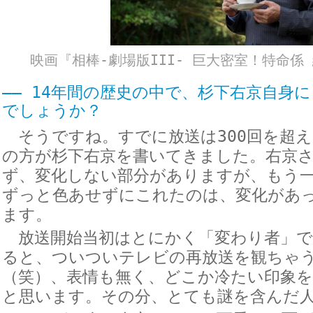
映画『相棒-劇場版III- 巨大密室！特命係
―― 14年間の歴史の中で、杉下右京自身
でしょうか？
そうですね。すでに放送は300回を超え
の方が杉下右京を書いてきました。右京
ず、変化しない部分がありますが、もう
ずっと色あせずにこれたのは、変化があ
ます。
放送開始当初はとにかく「変わり者」で
ると、ついついテレビの再放送を観ちゃ
（笑）、表情も無く、どこか冷たい印象
と思います。その分、とても謎を含んだ