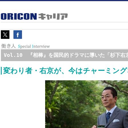
Vol.10 『相棒』を国民的ドラマに導いた「杉下右
変わり者・右京が、今はチャーミング