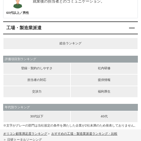
就業後の担当者とのコミュニケーション。
60代以上／男性
工場・製造業派遣
総合ランキング
評価項目別ランキング
登録・契約のしやすさ
社内研修
担当者の対応
提供情報
交渉力
福利厚生
年代別ランキング
30代以下
40代
※文字がグレーの部門は当社規定の条件を満たした企業が2社未満のため発表しておりません。
オリコン顧客満足度ランキング
おすすめの工場・製造業派遣ランキング・比較
日研トータルソーシング