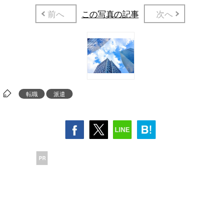
前へ
この写真の記事
次へ
転職
派遣
PR