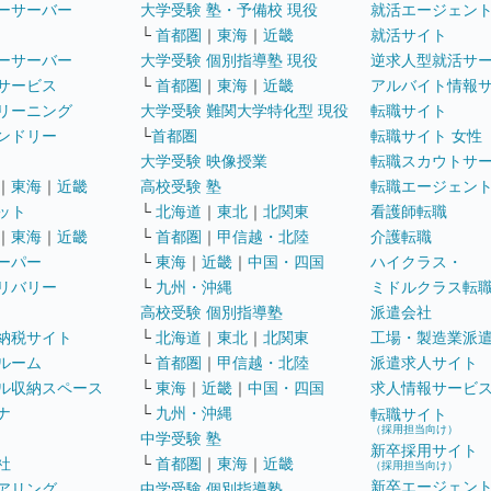
ーサーバー
大学受験 塾・予備校 現役
就活エージェン
└
首都圏
｜
東海
｜
近畿
就活サイト
ーサーバー
大学受験 個別指導塾 現役
逆求人型就活サ
サービス
└
首都圏
｜
東海
｜
近畿
アルバイト情報
リーニング
大学受験 難関大学特化型 現役
転職サイト
ンドリー
└
首都圏
転職サイト 女性
大学受験 映像授業
転職スカウトサ
｜
東海
｜
近畿
高校受験 塾
転職エージェン
ット
└
北海道
｜
東北
｜
北関東
看護師転職
｜
東海
｜
近畿
└
首都圏
｜
甲信越・北陸
介護転職
ーパー
└
東海
｜
近畿
｜
中国・四国
ハイクラス・
リバリー
└
九州・沖縄
ミドルクラス転
高校受験 個別指導塾
派遣会社
納税サイト
└
北海道
｜
東北
｜
北関東
工場・製造業派
ルーム
└
首都圏
｜
甲信越・北陸
派遣求人サイト
ル収納スペース
└
東海
｜
近畿
｜
中国・四国
求人情報サービ
ナ
└
九州・沖縄
転職サイト
（採用担当向け）
中学受験 塾
新卒採用サイト
社
└
首都圏
｜
東海
｜
近畿
（採用担当向け）
新卒エージェン
アリング
中学受験 個別指導塾