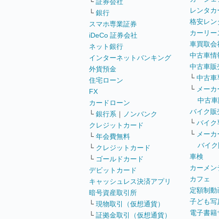
└
証券会社
レンタカ
└
銀行
格安レン
スマホ専業証券
カーリー
iDeCo 証券会社
車買取会
ネット銀行
中古車情
インターネットバンキング
中古車販
外貨預金
└
中古車
住宅ローン
└
メーカ
FX
中古車
カードローン
バイク販
└
銀行系
｜
ノンバンク
└
バイク
クレジットカード
└
メーカ
└
年会費無料
バイク
└
クレジットカード
車検
└
ゴールドカード
カーメン
デビットカード
カフェ
キャッシュレス決済アプリ
定額制動
暗号資産取引所
子ども写
└
現物取引（仮想通貨）
電子書籍
└
証拠金取引（仮想通貨）