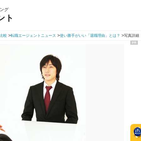
ング
ント
>
>
>
比較
転職エージェントニュース
使い勝手がいい「退職理由」とは？
写真詳細（
PR