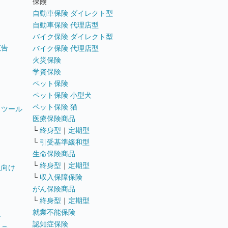
保険
自動車保険 ダイレクト型
自動車保険 代理店型
バイク保険 ダイレクト型
広告
バイク保険 代理店型
火災保険
学資保険
ペット保険
ペット保険 小型犬
ペット保険 猫
トツール
医療保険商品
└
終身型
｜
定期型
└
引受基準緩和型
生命保険商品
└
終身型
｜
定期型
員向け
└
収入保障保険
がん保険商品
└
終身型
｜
定期型
就業不能保険
テ
認知症保険