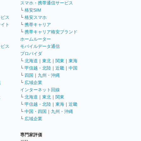
ト
スマホ・携帯通信サービス
└
格安SIM
ービス
└
格安スマホ
サイト
└
携帯キャリア
└
携帯キャリア格安ブランド
ホームルーター
ービス
モバイルデータ通信
ト
プロバイダ
└
北海道
｜
東北
｜
関東
｜
東海
└
甲信越・北陸
｜
近畿
｜
中国
└
四国
｜
九州・沖縄
職
└
広域企業
インターネット回線
遣
└
北海道
｜
東北
｜
関東
└
甲信越・北陸
｜
東海
｜
近畿
ス
└
中国・四国
｜
九州・沖縄
└
広域企業
専門家評価
ト