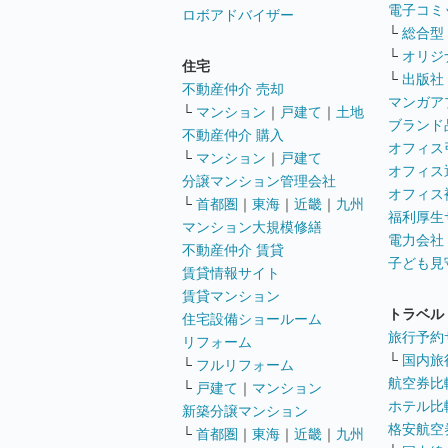
電子コミ
ロボアドバイザー
└
総合型
└
オリジ
住宅
└
出版社
不動産仲介 売却
マンガア
└
マンション
｜
戸建て
｜
土地
ブランド
不動産仲介 購入
オフィス
└
マンション
｜
戸建て
オフィス
分譲マンション管理会社
オフィス
└
首都圏
｜
東海
｜
近畿
｜
九州
福利厚生
マンション大規模修繕
電力会社
不動産仲介 賃貸
子ども見
賃貸情報サイト
賃貸マンション
トラベル
住宅設備ショールーム
旅行予約
リフォーム
└
国内旅
└
フルリフォーム
航空券比
└
戸建て
｜
マンション
ホテル比
新築分譲マンション
格安航空券
└
首都圏
｜
東海
｜
近畿
｜
九州