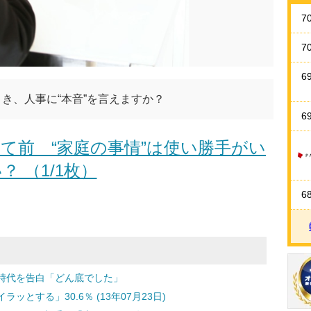
7
7
6
き、人事に“本音”を言えますか？
6
て前 “家庭の事情”は使い勝手がい
？ （1/1枚）
6
時代を告白「どん底でした」
とする」30.6％ (13年07月23日)