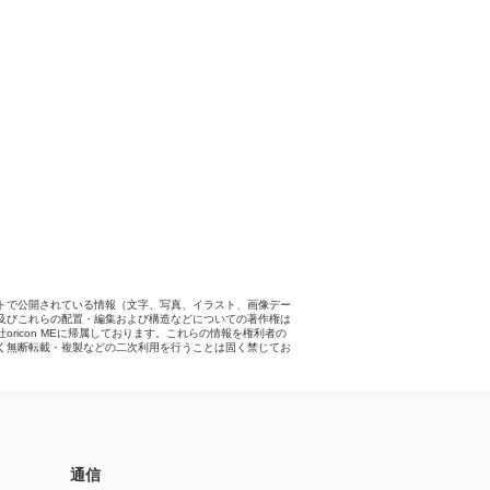
トで公開されている情報（文字、写真、イラスト、画像デー
及びこれらの配置・編集および構造などについての著作権は
社oricon MEに帰属しております。これらの情報を権利者の
く無断転載・複製などの二次利用を行うことは固く禁じてお
。
通信