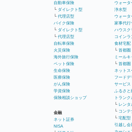
自動車保険
ウォータ
└
ダイレクト型
浄水型
└
代理店型
ウォータ
バイク保険
家事代行
└
ダイレクト型
ハウスク
└
代理店型
コインラ
自転車保険
食材宅配
火災保険
└
首都圏
海外旅行保険
ミールキ
ペット保険
└
首都圏
生命保険
ネットス
医療保険
フードデ
がん保険
サービス
学資保険
ふるさと
保険相談ショップ
トランク
└
レンタ
└
コンテ
金融
└
宅配型
ネット証券
引越し会
NISA
カーシェ