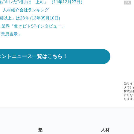
“キレた”相手は「上司」 （11年12月27日）
PR
 人材紹介会社ランキング
上」は23％ (13年05月10日)
ミ業界「働きビトSPインタビュー」
「意思表示」
ェントニュース一覧はこちら！
当サイ
タ等）
株式会
許可な
ります
塾
人材