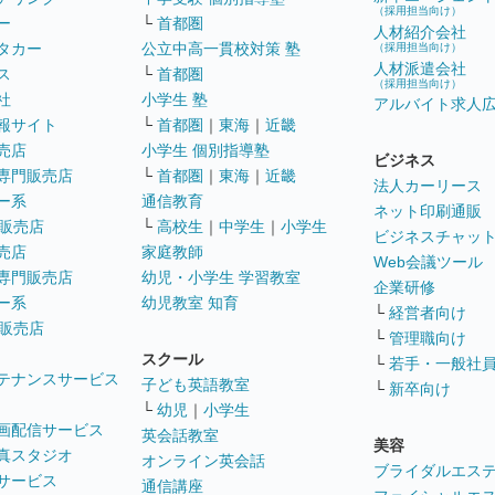
（採用担当向け）
ー
└
首都圏
人材紹介会社
タカー
公立中高一貫校対策 塾
（採用担当向け）
人材派遣会社
ス
└
首都圏
（採用担当向け）
社
小学生 塾
アルバイト求人
報サイト
└
首都圏
｜
東海
｜
近畿
売店
小学生 個別指導塾
ビジネス
専門販売店
└
首都圏
｜
東海
｜
近畿
法人カーリース
ー系
通信教育
ネット印刷通販
販売店
└
高校生
｜
中学生
｜
小学生
ビジネスチャッ
売店
家庭教師
Web会議ツール
専門販売店
幼児・小学生 学習教室
企業研修
ー系
幼児教室 知育
└
経営者向け
販売店
└
管理職向け
スクール
└
若手・一般社
テナンスサービス
子ども英語教室
└
新卒向け
└
幼児
｜
小学生
画配信サービス
英会話教室
美容
真スタジオ
オンライン英会話
ブライダルエス
サービス
通信講座