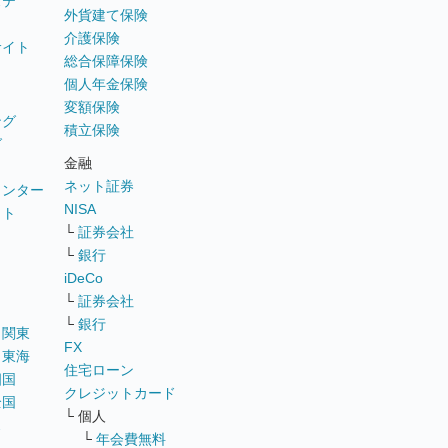
ステ
外貨建て保険
介護保険
サイト
総合保障保険
個人年金保険
変額保険
ング
積立保険
グ
金融
ネット証券
ウンター
NISA
イト
└
証券会社
リ
└
銀行
iDeCo
└
証券会社
└
銀行
｜
関東
FX
｜
東海
住宅ローン
四国
クレジットカード
全国
└ 個人
ス
└
年会費無料