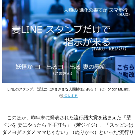
LINEのスタンプ、既読にはさまざまな人間模様がある！ （C）oricon ME inc.
拡大する
このほか、昨年末に発表された流行語大賞を踏まえた「壁
ドンを 妻にやったら 平手打ち」（若ジイジ）、「スッピンは
ダメヨダメダメ ママじゃない」（ぬりかべ）といった“流行り