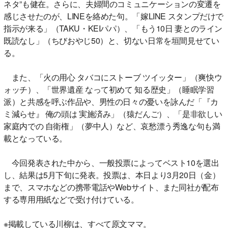
ネタ”も健在。さらに、夫婦間のコミュニケーションの変遷を
感じさせたのが、LINEを絡めた句。「嫁LINE スタンプだけで
指示が来る」（TAKU・KEIパパ）、「もう10日 妻とのライン
既読なし」（ちびおやじ50）と、切ない日常を垣間見せてい
る。
また、「火の用心 タバコにストーブ ツイッター」（爽快ウ
ォッチ）、「世界遺産 なって初めて 知る歴史」（睡眠学習
派）と共感を呼ぶ作品や、男性の日々の憂いを詠んだ「『カ
ミ減らせ』 俺の頭は 実施済み」（猿だんご）、「是非欲しい
家庭内での 自衛権」（夢中人）など、哀愁漂う秀逸な句も満
載となっている。
今回発表された中から、一般投票によってベスト10を選出
し、結果は5月下旬に発表。投票は、本日より3月20日（金）
まで、スマホなどの携帯電話やWebサイト、また同社が配布
する専用用紙などで受け付けている。
※掲載している川柳は、すべて原文ママ。