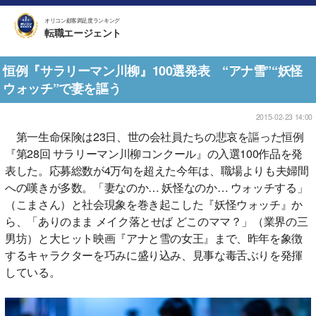
オリコン顧客満足度ランキング
転職エージェント
恒例『サラリーマン川柳』100選発表 “アナ雪”“妖怪
ウォッチ”で妻を謳う
2015-02-23 14:00
第一生命保険は23日、世の会社員たちの悲哀を謳った恒例
『第28回 サラリーマン川柳コンクール』の入選100作品を発
表した。応募総数が4万句を超えた今年は、職場よりも夫婦間
への嘆きが多数。「妻なのか… 妖怪なのか… ウォッチする」
（こまさん）と社会現象を巻き起こした『妖怪ウォッチ』か
ら、「ありのまま メイク落とせば どこのママ？」（業界の三
男坊）と大ヒット映画『アナと雪の女王』まで、昨年を象徴
するキャラクターを巧みに盛り込み、見事な毒舌ぶりを発揮
している。