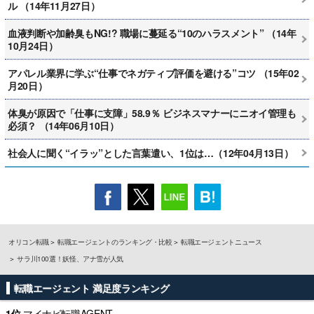
ル （14年11月27日）
血液判断や加齢臭もNG!? 職場に蔓延る“10のハラスメント” （14年
10月24日）
アパレル業界に学ぶ“仕事でネガティブ評価を避ける”コツ （15年02
月20日）
体臭が原因で「仕事に支障」58.9％ ビジネスマナーにニオイ管理も
必須？ （14年06月10日）
社会人に聞く“イラッ”とした言葉遣い、1位は…（12年04月13日）
オリコン転職
転職エージェントのランキング・比較
転職エージェントニュース
サラ川100選！妖怪、アナ雪が人気
転職エージェント 満足度ランキング
1位
マイナビ転職AGENT