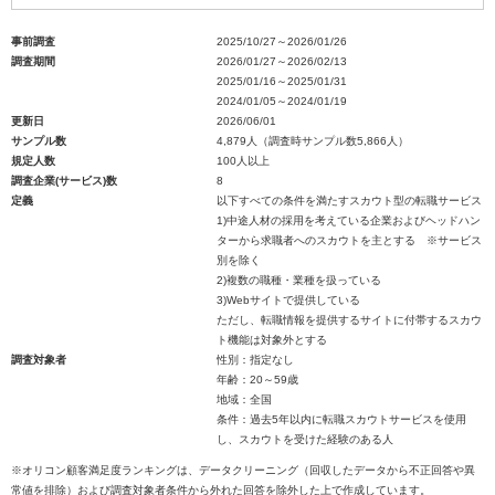
事前調査
2025/10/27～2026/01/26
調査期間
2026/01/27～2026/02/13
2025/01/16～2025/01/31
2024/01/05～2024/01/19
更新日
2026/06/01
サンプル数
4,879人（調査時サンプル数5,866人）
規定人数
100人以上
調査企業(サービス)数
8
定義
以下すべての条件を満たすスカウト型の転職サービス
1)中途人材の採用を考えている企業およびヘッドハン
ターから求職者へのスカウトを主とする ※サービス
別を除く
2)複数の職種・業種を扱っている
3)Webサイトで提供している
ただし、転職情報を提供するサイトに付帯するスカウ
ト機能は対象外とする
調査対象者
性別：指定なし
年齢：20～59歳
地域：全国
条件：過去5年以内に転職スカウトサービスを使用
し、スカウトを受けた経験のある人
※オリコン顧客満足度ランキングは、データクリーニング（回収したデータから不正回答や異
常値を排除）および調査対象者条件から外れた回答を除外した上で作成しています。