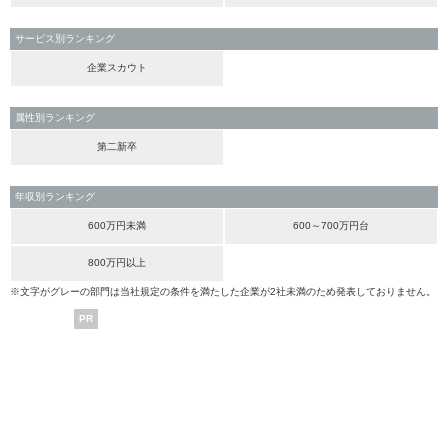
サービス別ランキング
企業スカウト
属性別ランキング
第二新卒
年収別ランキング
600万円未満
600～700万円台
800万円以上
※文字がグレーの部門は当社規定の条件を満たした企業が2社未満のため発表しておりません。
PR