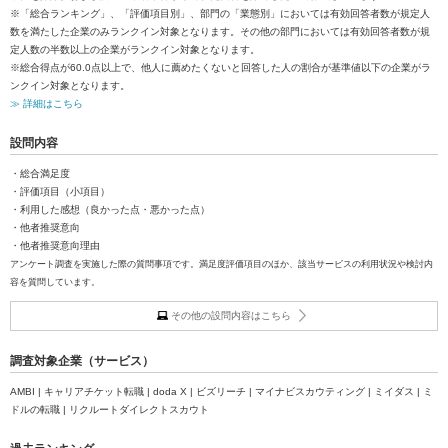
※「総合ランキング」、「評価項目別」、部門の「業態別」においては有効回答者数が規定人
数を満たした企業のみランクイン対象となります。その他の部門においては有効回答者数が規
定人数の半数以上の企業がランクイン対象となります。
※総合得点が60.0点以上で、他人に薦めたくないと回答した人の割合が基準値以下の企業がラ
ンクイン対象となります。
≫ 詳細はこちら
設問内容
・総合満足度
・評価項目（小項目）
・利用した感想（良かった点・悪かった点）
・他者推奨意向
・他者推奨意向理由
アンケート調査を実施した際の質問事項です。満足度評価項目のほか、該当サービスの利用状況や検討内
容を質問しています。
その他の設問内容はこちら
調査対象企業（サービス）
AMBI | キャリアチケット転職 | doda X | ビズリーチ | マイナビスカウティング | ミイダス | ミ
ドルの転職 | リクルートダイレクトスカウト