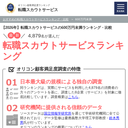
オリコン顧客満足度ランキング
転職スカウトサービス
おすすめの転職スカウトサービスランキング・比較
600万円未満
【2026年】転職スカウトサービスの600万円未満ランキング・比較
／
／
4,879
最
新
名が選んだ
転職スカウトサービスランキ
ング
オリコン顧客満足度調査の特徴
日本最大級の規模による独自の調査
同ランキングは、実際にサービスを利用した4,879名の消費者の
方々のアンケートを基に、調査した8企業（サービス）を対象に徹
底比較しています。調査概要は
こちら
。
研究機関に提供される信頼のデータ
ソースデータは
国立情報学研究所
を通じて学術研究機関に全て公
開されており、データ監修は慶應義塾大学理工学部教授・
鈴木秀
男
氏が行っています。
オリコンのランキングの概要については
こちら
。