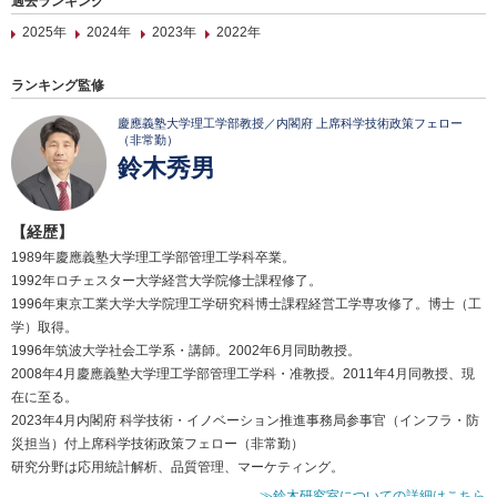
過去ランキング
2025年
2024年
2023年
2022年
ランキング監修
慶應義塾大学理工学部教授／内閣府 上席科学技術政策フェロー
（非常勤）
鈴木秀男
【経歴】
1989年慶應義塾大学理工学部管理工学科卒業。
1992年ロチェスター大学経営大学院修士課程修了。
1996年東京工業大学大学院理工学研究科博士課程経営工学専攻修了。博士（工
学）取得。
1996年筑波大学社会工学系・講師。2002年6月同助教授。
2008年4月慶應義塾大学理工学部管理工学科・准教授。2011年4月同教授、現
在に至る。
2023年4月内閣府 科学技術・イノベーション推進事務局参事官（インフラ・防
災担当）付上席科学技術政策フェロー（非常勤）
研究分野は応用統計解析、品質管理、マーケティング。
≫鈴木研究室についての詳細はこちら