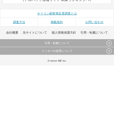
オリコン顧客満足度調査とは
調査方法
掲載規約
お問い合わせ
会社概要
当サイトについて
個人情報保護方針
引用・転載について
引用・転載について
クッキーの使用について
当サイトで公開されている情報（文字、写真、イラスト、画像データ等）及びこれらの配置・
編集および構造などについての著作権は株式会社oricon MEに帰属しております。
このサイトでは Cookie を使用して、ユーザーに合わせたコンテンツや広告の表示、ソーシャル
© oricon ME inc.
これらの情報を権利者の許可なく無断転載・複製などの二次利用を行うことは固く禁じており
メディア機能の提供、広告の表示回数やクリック数の測定を行っています。
ます。
また、ユーザーによるサイトの利用状況についても情報を収集し、ソーシャル メディアや広告
配信、データ解析の各パートナーに提供しています。
各パートナーは、この情報とユーザーが各パートナーに提供した他の情報や、ユーザーが各パ
ートナーのサービスを使用したときに収集した他の情報を組み合わせて使用することがありま
す。