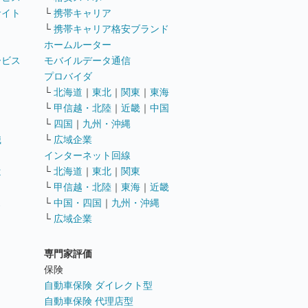
サイト
└
携帯キャリア
└
携帯キャリア格安ブランド
ホームルーター
ービス
モバイルデータ通信
ト
プロバイダ
└
北海道
｜
東北
｜
関東
｜
東海
└
甲信越・北陸
｜
近畿
｜
中国
└
四国
｜
九州・沖縄
職
└
広域企業
インターネット回線
遣
└
北海道
｜
東北
｜
関東
└
甲信越・北陸
｜
東海
｜
近畿
ス
└
中国・四国
｜
九州・沖縄
└
広域企業
専門家評価
ト
保険
自動車保険 ダイレクト型
自動車保険 代理店型