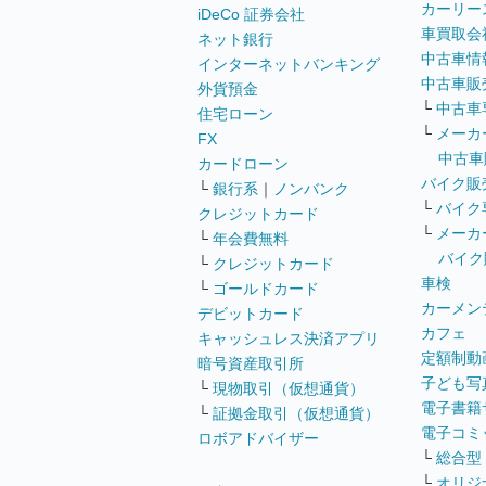
カーリー
iDeCo 証券会社
車買取会
ネット銀行
中古車情
インターネットバンキング
中古車販
外貨預金
└
中古車
住宅ローン
└
メーカ
FX
中古車
カードローン
バイク販
└
銀行系
｜
ノンバンク
└
バイク
クレジットカード
└
メーカ
└
年会費無料
バイク
└
クレジットカード
車検
└
ゴールドカード
カーメン
デビットカード
カフェ
キャッシュレス決済アプリ
定額制動
暗号資産取引所
子ども写
└
現物取引（仮想通貨）
電子書籍
└
証拠金取引（仮想通貨）
電子コミ
ロボアドバイザー
└
総合型
└
オリジ