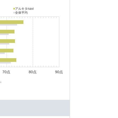
■
アルキタnavi
■
全体平均
70点
80点
90点
。