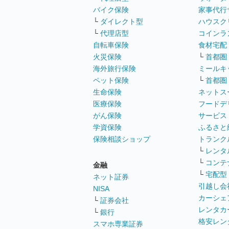
バイク保険
家事代行
└
ダイレクト型
ハウスク
└
代理店型
コインラ
自転車保険
食材宅配
火災保険
└
首都圏
海外旅行保険
ミールキ
ペット保険
└
首都圏
生命保険
ネットス
医療保険
フードデ
がん保険
サービス
学資保険
ふるさと
保険相談ショップ
トランク
└
レンタ
└
コンテ
金融
└
宅配型
ネット証券
引越し会
NISA
カーシェ
└
証券会社
レンタカ
└
銀行
格安レン
スマホ専業証券