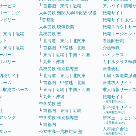
サービス
└
首都圏
｜
東海
｜
近畿
アルバイト情報
リーニング
大学受験 難関大学特化型 現役
転職サイト
ンドリー
└
首都圏
転職サイト 女性
大学受験 映像授業
転職スカウトサ
｜
東海
｜
近畿
高校受験 塾
転職エージェン
ット
└
北海道
｜
東北
｜
北関東
看護師転職
｜
東海
｜
近畿
└
首都圏
｜
甲信越・北陸
介護転職
ーパー
└
東海
｜
近畿
｜
中国・四国
ハイクラス・
リバリー
└
九州・沖縄
ミドルクラス転
高校受験 個別指導塾
派遣会社
納税サイト
└
北海道
｜
東北
｜
北関東
工場・製造業派
ルーム
└
首都圏
｜
甲信越・北陸
派遣求人サイト
ル収納スペース
└
東海
｜
近畿
｜
中国・四国
求人情報サービ
ナ
└
九州・沖縄
転職サイト
（採用担当向け）
中学受験 塾
新卒採用サイト
社
└
首都圏
｜
東海
｜
近畿
（採用担当向け）
アリング
中学受験 個別指導塾
新卒エージェン
（採用担当向け）
ー
└
首都圏
人材紹介会社
タカー
公立中高一貫校対策 塾
（採用担当向け）