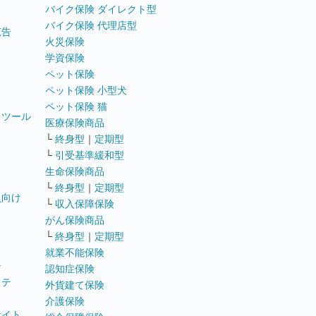
バイク保険 ダイレクト型
バイク保険 代理店型
広告
火災保険
学資保険
ペット保険
ペット保険 小型犬
ペット保険 猫
トツール
医療保険商品
└
終身型
｜
定期型
└
引受基準緩和型
生命保険商品
└
終身型
｜
定期型
員向け
└
収入保障保険
がん保険商品
└
終身型
｜
定期型
就業不能保険
テ
認知症保険
ステ
外貨建て保険
介護保険
サイト