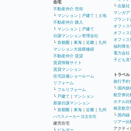
住宅
└
出版社
不動産仲介 売却
マンガア
└
マンション
｜
戸建て
｜
土地
ブランド
不動産仲介 購入
オフィス
└
マンション
｜
戸建て
オフィス
分譲マンション管理会社
オフィス
└
首都圏
｜
東海
｜
近畿
｜
九州
福利厚生
マンション大規模修繕
電力会社
不動産仲介 賃貸
子ども見
賃貸情報サイト
賃貸マンション
トラベル
住宅設備ショールーム
旅行予約
リフォーム
└
国内旅
└
フルリフォーム
航空券比
└
戸建て
｜
マンション
ホテル比
新築分譲マンション
格安航空券
└
首都圏
｜
東海
｜
近畿
｜
九州
└
国内線
ハウスメーカー 注文住宅
ツアー比
建売住宅
アクティ
└
ビルダー