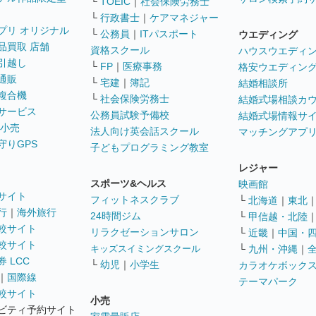
└
TOEIC
｜
社会保険労務士
└
行政書士
｜
ケアマネジャー
プリ オリジナル
└
公務員
｜
ITパスポート
ウエディング
品買取 店舗
資格スクール
ハウスウエディ
引越し
└
FP
｜
医療事務
格安ウエディン
通販
└
宅建
｜
簿記
結婚相談所
複合機
└
社会保険労務士
結婚式場相談カ
サービス
公務員試験予備校
結婚式場情報サ
 小売
法人向け英会話スクール
マッチングアプ
守りGPS
子どもプログラミング教室
レジャー
スポーツ&ヘルス
映画館
サイト
フィットネスクラブ
└
北海道
｜
東北
行
｜
海外旅行
24時間ジム
└
甲信越・北陸
較サイト
リラクゼーションサロン
└
近畿
｜
中国・
較サイト
キッズスイミングスクール
└
九州・沖縄
｜
 LCC
└
幼児
｜
小学生
カラオケボック
｜
国際線
テーマパーク
較サイト
小売
ビティ予約サイト