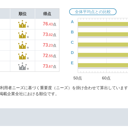
全体平均点との比較
順位
得点
A
76
.43
点
B
73
.02
点
C
73
.23
点
D
72
.55
点
E
73
.67
点
50点
60点
に利用者ニーズに基づく重要度（ニーズ）を掛け合わせて算出しています
掲載企業全社における順位です。