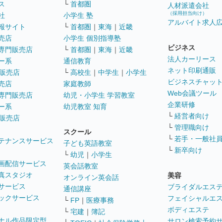
ス
└
首都圏
人材派遣会社
（採用担当向け）
社
小学生 塾
アルバイト求人
報サイト
└
首都圏
｜
東海
｜
近畿
売店
小学生 個別指導塾
ビジネス
専門販売店
└
首都圏
｜
東海
｜
近畿
法人カーリース
ー系
通信教育
ネット印刷通販
販売店
└
高校生
｜
中学生
｜
小学生
ビジネスチャッ
売店
家庭教師
Web会議ツール
専門販売店
幼児・小学生 学習教室
企業研修
ー系
幼児教室 知育
└
経営者向け
販売店
└
管理職向け
スクール
└
若手・一般社
テナンスサービス
子ども英語教室
└
新卒向け
└
幼児
｜
小学生
画配信サービス
英会話教室
真スタジオ
美容
オンライン英会話
サービス
ブライダルエス
通信講座
ックサービス
フェイシャルエ
└
FP
｜
医療事務
ボディエステ
└
宅建
｜
簿記
ナル作品限定型
サロン検索予約