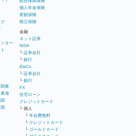
総合保障保険
個人年金保険
変額保険
積立保険
ング
グ
金融
ネット証券
ウンター
NISA
イト
└
証券会社
リ
└
銀行
iDeCo
└
証券会社
└
銀行
｜
関東
FX
｜
東海
住宅ローン
四国
クレジットカード
全国
└ 個人
ス
└
年会費無料
└
クレジットカード
└
ゴールドカード