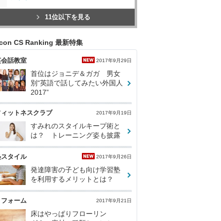
11位以下を見る
icon CS Ranking 最新特集
英会話教室
2017年9月29日
首位はジョニデ＆ガガ 男女
別“英語で話してみたい外国人
2017”
フィットネスクラブ
2017年9月19日
すみれのスタイルキープ術と
は？ トレーニング姿も披露
塾スタイル
2017年9月26日
発達障害の子ども向け学習塾
を利用するメリットとは？
リフォーム
2017年9月21日
床はやっぱりフローリン