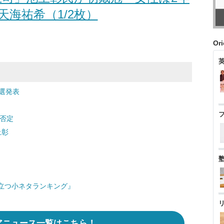
天海祐希（1/2枚）
Or
0選発表
否定
上彰
立つ小ネタランキング』
アニュース一覧はこちら！