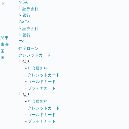
NISA
イト
└
証券会社
リ
└
銀行
iDeCo
└
証券会社
└
銀行
｜
関東
FX
｜
東海
住宅ローン
四国
クレジットカード
全国
└ 個人
ス
└
年会費無料
└
クレジットカード
└
ゴールドカード
└
プラチナカード
└ 法人
└
年会費無料
└
クレジットカード
└
ゴールドカード
└
プラチナカード