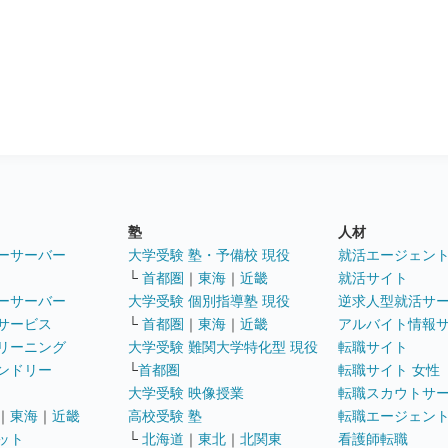
塾
人材
ーサーバー
大学受験 塾・予備校 現役
就活エージェン
└
首都圏
｜
東海
｜
近畿
就活サイト
ーサーバー
大学受験 個別指導塾 現役
逆求人型就活サ
サービス
└
首都圏
｜
東海
｜
近畿
アルバイト情報
リーニング
大学受験 難関大学特化型 現役
転職サイト
ンドリー
└
首都圏
転職サイト 女性
大学受験 映像授業
転職スカウトサ
｜
東海
｜
近畿
高校受験 塾
転職エージェン
ット
└
北海道
｜
東北
｜
北関東
看護師転職