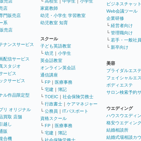
販売店
└
高校生
｜
中学生
｜
小学生
ビジネスチャッ
売店
家庭教師
Web会議ツール
専門販売店
幼児・小学生 学習教室
企業研修
ー系
幼児教室 知育
└
経営者向け
販売店
└
管理職向け
スクール
└
若手・一般社
テナンスサービス
子ども英語教室
└
新卒向け
└
幼児
｜
小学生
画配信サービス
英会話教室
美容
真スタジオ
オンライン英会話
ブライダルエス
サービス
通信講座
フェイシャルエ
ックサービス
└
FP
｜
医療事務
ボディエステ
└
宅建
｜
簿記
サロン検索予約
ナル作品限定型
└
TOEIC
｜
社会保険労務士
└
行政書士
｜
ケアマネジャー
ウエディング
プリ オリジナル
└
公務員
｜
ITパスポート
ハウスウエディ
品買取 店舗
資格スクール
格安ウエディン
引越し
└
FP
｜
医療事務
結婚相談所
通販
└
宅建
｜
簿記
結婚式場相談カ
複合機
└
社会保険労務士