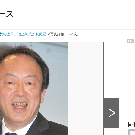
ース
>
想の上司」池上彰氏が初戴冠
写真詳細（1/2枚）
PR