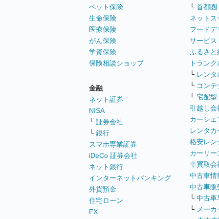
ペット保険
└
首都圏
生命保険
ネットス
医療保険
フードデ
がん保険
サービス
学資保険
ふるさと
保険相談ショップ
トランク
└
レンタ
└
コンテ
金融
└
宅配型
ネット証券
引越し会
NISA
カーシェ
└
証券会社
レンタカ
└
銀行
格安レン
スマホ専業証券
カーリー
iDeCo 証券会社
車買取会
ネット銀行
中古車情
インターネットバンキング
中古車販
外貨預金
└
中古車
住宅ローン
└
メーカ
FX