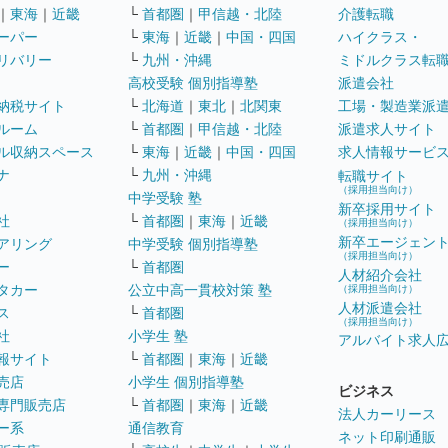
｜
東海
｜
近畿
└
首都圏
｜
甲信越・北陸
介護転職
ーパー
└
東海
｜
近畿
｜
中国・四国
ハイクラス・
リバリー
└
九州・沖縄
ミドルクラス転
高校受験 個別指導塾
派遣会社
納税サイト
└
北海道
｜
東北
｜
北関東
工場・製造業派
ルーム
└
首都圏
｜
甲信越・北陸
派遣求人サイト
ル収納スペース
└
東海
｜
近畿
｜
中国・四国
求人情報サービ
ナ
└
九州・沖縄
転職サイト
（採用担当向け）
中学受験 塾
新卒採用サイト
社
└
首都圏
｜
東海
｜
近畿
（採用担当向け）
新卒エージェン
アリング
中学受験 個別指導塾
（採用担当向け）
ー
└
首都圏
人材紹介会社
タカー
公立中高一貫校対策 塾
（採用担当向け）
人材派遣会社
ス
└
首都圏
（採用担当向け）
社
小学生 塾
アルバイト求人
報サイト
└
首都圏
｜
東海
｜
近畿
売店
小学生 個別指導塾
ビジネス
専門販売店
└
首都圏
｜
東海
｜
近畿
法人カーリース
ー系
通信教育
ネット印刷通販