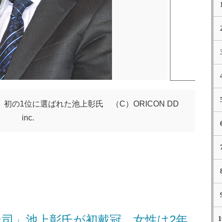
の1位に選ばれた池上彰氏 （C）ORICON DD
inc.
司」池上彰氏が初戴冠 女性は2年
1