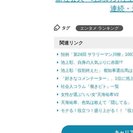
連続・
タグ
エンタメ ランキング
関連リンク
恒例「第24回 サラリーマン川柳」10
池上彰、自身の人気ぶりに赤面!?
池上彰「役割終えた」 都知事選出馬は
「好きなコメンテーター」、1位に池
社会人コラム『働きビト』一覧
女性が選ぶ“いい女”天海祐希V2
天海祐希、色気は敢えて「隠してる」
モテる！役立つ！盛り上がる！！『役
キャリ