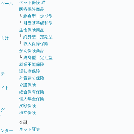
ペット保険 猫
トツール
医療保険商品
└
終身型
｜
定期型
└
引受基準緩和型
生命保険商品
└
終身型
｜
定期型
員向け
└
収入保障保険
がん保険商品
└
終身型
｜
定期型
就業不能保険
テ
認知症保険
ステ
外貨建て保険
介護保険
サイト
総合保障保険
個人年金保険
変額保険
ング
積立保険
グ
金融
ネット証券
ウンター