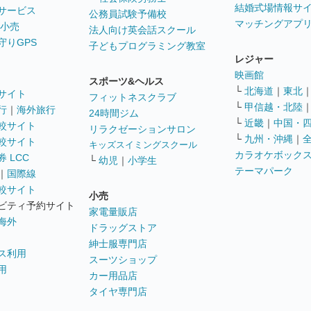
結婚式場情報サ
サービス
公務員試験予備校
マッチングアプ
 小売
法人向け英会話スクール
守りGPS
子どもプログラミング教室
レジャー
映画館
スポーツ&ヘルス
└
北海道
｜
東北
サイト
フィットネスクラブ
└
甲信越・北陸
行
｜
海外旅行
24時間ジム
└
近畿
｜
中国・
較サイト
リラクゼーションサロン
└
九州・沖縄
｜
較サイト
キッズスイミングスクール
カラオケボック
 LCC
└
幼児
｜
小学生
テーマパーク
｜
国際線
較サイト
小売
ビティ予約サイト
家電量販店
海外
ドラッグストア
紳士服専門店
ス利用
スーツショップ
用
カー用品店
タイヤ専門店