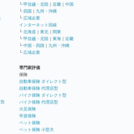
└
甲信越・北陸
｜
近畿
｜
中国
└
四国
｜
九州・沖縄
職
└
広域企業
インターネット回線
遣
└
北海道
｜
東北
｜
関東
└
甲信越・北陸
｜
東海
｜
近畿
ス
└
中国・四国
｜
九州・沖縄
└
広域企業
専門家評価
ト
保険
自動車保険 ダイレクト型
自動車保険 代理店型
バイク保険 ダイレクト型
広告
バイク保険 代理店型
火災保険
学資保険
ペット保険
ペット保険 小型犬