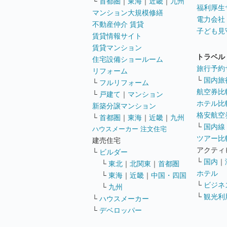
└
首都圏
｜
東海
｜
近畿
｜
九州
福利厚生
マンション大規模修繕
電力会社
不動産仲介 賃貸
子ども見
賃貸情報サイト
賃貸マンション
トラベル
住宅設備ショールーム
旅行予約
リフォーム
└
国内旅
└
フルリフォーム
航空券比
└
戸建て
｜
マンション
ホテル比
新築分譲マンション
格安航空券
└
首都圏
｜
東海
｜
近畿
｜
九州
└
国内線
ハウスメーカー 注文住宅
ツアー比
建売住宅
アクティ
└
ビルダー
└
国内
｜
└
東北
｜
北関東
｜
首都圏
ホテル
└
東海
｜
近畿
｜
中国・四国
└
ビジネ
└
九州
└
観光利
└
ハウスメーカー
└
デベロッパー