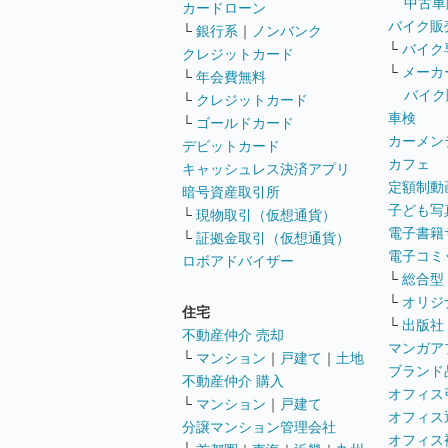
中古車
カードローン
バイク販
└
銀行系
｜
ノンバンク
└
バイク
クレジットカード
└
メーカ
└
年会費無料
バイク
└
クレジットカード
車検
└
ゴールドカード
カーメン
デビットカード
カフェ
キャッシュレス決済アプリ
定額制動
暗号資産取引所
子ども写
└
現物取引（仮想通貨）
電子書籍
└
証拠金取引（仮想通貨）
電子コミ
ロボアドバイザー
└
総合型
└
オリジ
住宅
└
出版社
不動産仲介 売却
マンガア
└
マンション
｜
戸建て
｜
土地
ブランド
不動産仲介 購入
オフィス
└
マンション
｜
戸建て
オフィス
分譲マンション管理会社
オフィス