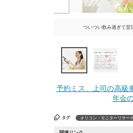
ついつい飲み過ぎて翌
予約ミス、上司の高級
年会の
タグ
オリコン・モニターリサー
関連リンク