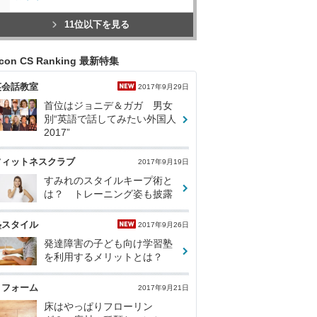
11位以下を見る
icon CS Ranking 最新特集
英会話教室
2017年9月29日
首位はジョニデ＆ガガ 男女
別“英語で話してみたい外国人
2017”
フィットネスクラブ
2017年9月19日
すみれのスタイルキープ術と
は？ トレーニング姿も披露
塾スタイル
2017年9月26日
発達障害の子ども向け学習塾
を利用するメリットとは？
リフォーム
2017年9月21日
床はやっぱりフローリン