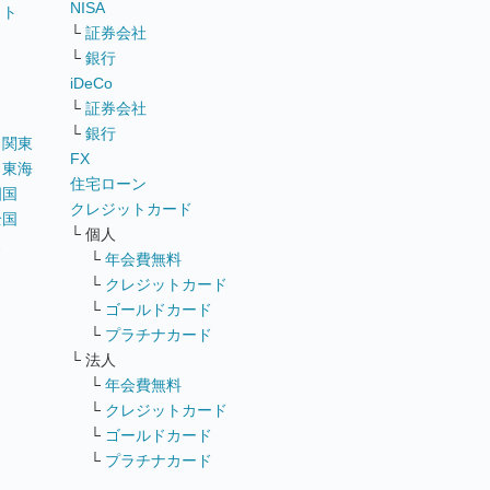
NISA
イト
└
証券会社
リ
└
銀行
iDeCo
└
証券会社
└
銀行
｜
関東
FX
｜
東海
住宅ローン
四国
クレジットカード
全国
└ 個人
ス
└
年会費無料
└
クレジットカード
└
ゴールドカード
└
プラチナカード
└ 法人
└
年会費無料
└
クレジットカード
└
ゴールドカード
└
プラチナカード