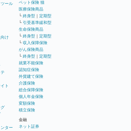
ペット保険 猫
トツール
医療保険商品
└
終身型
｜
定期型
└
引受基準緩和型
生命保険商品
└
終身型
｜
定期型
員向け
└
収入保障保険
がん保険商品
└
終身型
｜
定期型
就業不能保険
テ
認知症保険
ステ
外貨建て保険
介護保険
サイト
総合保障保険
個人年金保険
変額保険
ング
積立保険
グ
金融
ネット証券
ウンター