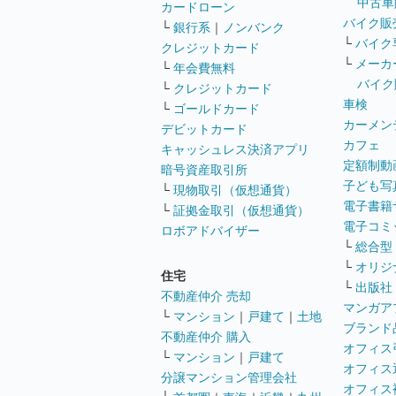
中古車
カードローン
バイク販
└
銀行系
｜
ノンバンク
└
バイク
クレジットカード
└
メーカ
└
年会費無料
バイク
└
クレジットカード
車検
└
ゴールドカード
カーメン
デビットカード
カフェ
キャッシュレス決済アプリ
定額制動
暗号資産取引所
子ども写
└
現物取引（仮想通貨）
電子書籍
└
証拠金取引（仮想通貨）
電子コミ
ロボアドバイザー
└
総合型
└
オリジ
住宅
└
出版社
不動産仲介 売却
マンガア
└
マンション
｜
戸建て
｜
土地
ブランド
不動産仲介 購入
オフィス
└
マンション
｜
戸建て
オフィス
分譲マンション管理会社
オフィス