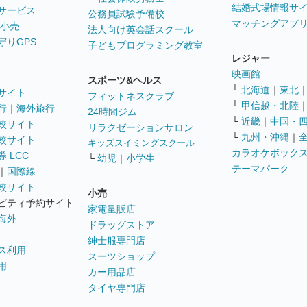
結婚式場情報サ
サービス
公務員試験予備校
マッチングアプ
 小売
法人向け英会話スクール
守りGPS
子どもプログラミング教室
レジャー
映画館
スポーツ&ヘルス
└
北海道
｜
東北
サイト
フィットネスクラブ
└
甲信越・北陸
行
｜
海外旅行
24時間ジム
└
近畿
｜
中国・
較サイト
リラクゼーションサロン
└
九州・沖縄
｜
較サイト
キッズスイミングスクール
カラオケボック
 LCC
└
幼児
｜
小学生
テーマパーク
｜
国際線
較サイト
小売
ビティ予約サイト
家電量販店
海外
ドラッグストア
紳士服専門店
ス利用
スーツショップ
用
カー用品店
タイヤ専門店