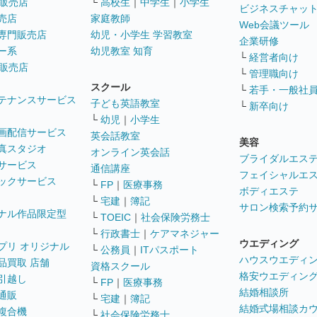
販売店
└
高校生
｜
中学生
｜
小学生
ビジネスチャッ
売店
家庭教師
Web会議ツール
専門販売店
幼児・小学生 学習教室
企業研修
ー系
幼児教室 知育
└
経営者向け
販売店
└
管理職向け
スクール
└
若手・一般社
テナンスサービス
子ども英語教室
└
新卒向け
└
幼児
｜
小学生
画配信サービス
英会話教室
美容
真スタジオ
オンライン英会話
ブライダルエス
サービス
通信講座
フェイシャルエ
ックサービス
└
FP
｜
医療事務
ボディエステ
└
宅建
｜
簿記
サロン検索予約
ナル作品限定型
└
TOEIC
｜
社会保険労務士
└
行政書士
｜
ケアマネジャー
ウエディング
プリ オリジナル
└
公務員
｜
ITパスポート
ハウスウエディ
品買取 店舗
資格スクール
格安ウエディン
引越し
└
FP
｜
医療事務
結婚相談所
通販
└
宅建
｜
簿記
結婚式場相談カ
複合機
└
社会保険労務士