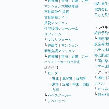
└
首都圏
｜
東海
｜
近畿
｜
九州
福利厚生
マンション大規模修繕
電力会社
不動産仲介 賃貸
子ども見
賃貸情報サイト
賃貸マンション
トラベル
住宅設備ショールーム
旅行予約
リフォーム
└
国内旅
└
フルリフォーム
航空券比
└
戸建て
｜
マンション
ホテル比
新築分譲マンション
格安航空券
└
首都圏
｜
東海
｜
近畿
｜
九州
└
国内線
ハウスメーカー 注文住宅
ツアー比
建売住宅
アクティ
└
ビルダー
└
国内
｜
└
東北
｜
北関東
｜
首都圏
ホテル
└
東海
｜
近畿
｜
中国・四国
└
ビジネ
└
九州
└
観光利
└
ハウスメーカー
└
デベロッパー