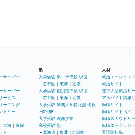
塾
人材
ーサーバー
大学受験 塾・予備校 現役
就活エージェン
└
首都圏
｜
東海
｜
近畿
就活サイト
ーサーバー
大学受験 個別指導塾 現役
逆求人型就活サ
サービス
└
首都圏
｜
東海
｜
近畿
アルバイト情報
リーニング
大学受験 難関大学特化型 現役
転職サイト
ンドリー
└
首都圏
転職サイト 女性
大学受験 映像授業
転職スカウトサ
｜
東海
｜
近畿
高校受験 塾
転職エージェン
ット
└
北海道
｜
東北
｜
北関東
看護師転職