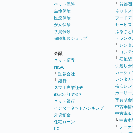
ペット保険
└
首都圏
生命保険
ネットス
医療保険
フードデ
がん保険
サービス
学資保険
ふるさと
保険相談ショップ
トランク
└
レンタ
└
コンテ
金融
└
宅配型
ネット証券
引越し会
NISA
カーシェ
└
証券会社
レンタカ
└
銀行
格安レン
スマホ専業証券
カーリー
iDeCo 証券会社
車買取会
ネット銀行
中古車情
インターネットバンキング
中古車販
外貨預金
└
中古車
住宅ローン
└
メーカ
FX