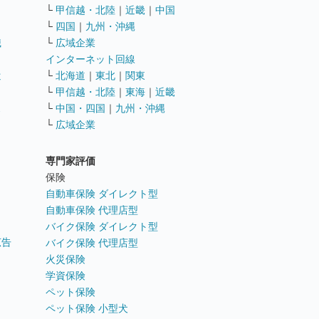
└
甲信越・北陸
｜
近畿
｜
中国
└
四国
｜
九州・沖縄
職
└
広域企業
インターネット回線
遣
└
北海道
｜
東北
｜
関東
└
甲信越・北陸
｜
東海
｜
近畿
ス
└
中国・四国
｜
九州・沖縄
└
広域企業
専門家評価
ト
保険
自動車保険 ダイレクト型
自動車保険 代理店型
バイク保険 ダイレクト型
広告
バイク保険 代理店型
火災保険
学資保険
ペット保険
ペット保険 小型犬