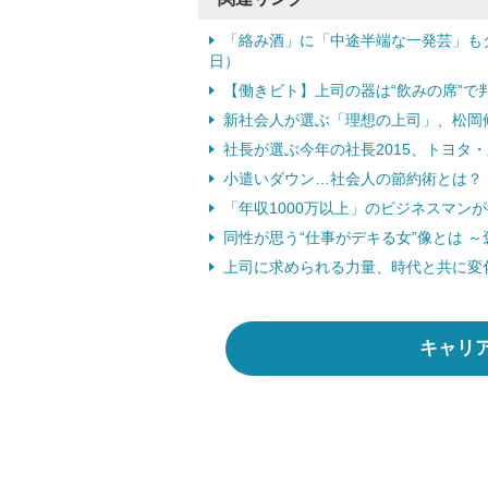
「絡み酒」に「中途半端な一発芸」もダ
日）
【働きビト】上司の器は“飲みの席”で判
新社会人が選ぶ「理想の上司」、松岡修造
社長が選ぶ今年の社長2015、トヨタ・
小遣いダウン…社会人の節約術とは？ （
「年収1000万以上」のビジネスマンが
同性が思う“仕事がデキる女”像とは ～
上司に求められる力量、時代と共に変化？
キャリ