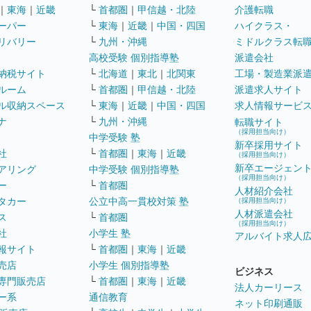
｜
東海
｜
近畿
└
首都圏
｜
甲信越・北陸
介護転職
ーパー
└
東海
｜
近畿
｜
中国・四国
ハイクラス・
リバリー
└
九州・沖縄
ミドルクラス転
高校受験 個別指導塾
派遣会社
納税サイト
└
北海道
｜
東北
｜
北関東
工場・製造業派
ルーム
└
首都圏
｜
甲信越・北陸
派遣求人サイト
ル収納スペース
└
東海
｜
近畿
｜
中国・四国
求人情報サービ
ナ
└
九州・沖縄
転職サイト
（採用担当向け）
中学受験 塾
新卒採用サイト
社
└
首都圏
｜
東海
｜
近畿
（採用担当向け）
新卒エージェン
アリング
中学受験 個別指導塾
（採用担当向け）
ー
└
首都圏
人材紹介会社
タカー
公立中高一貫校対策 塾
（採用担当向け）
人材派遣会社
ス
└
首都圏
（採用担当向け）
社
小学生 塾
アルバイト求人
報サイト
└
首都圏
｜
東海
｜
近畿
売店
小学生 個別指導塾
ビジネス
専門販売店
└
首都圏
｜
東海
｜
近畿
法人カーリース
ー系
通信教育
ネット印刷通販