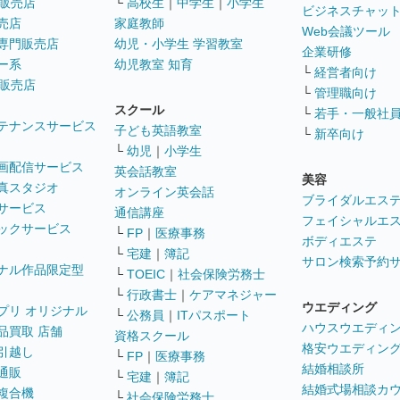
販売店
└
高校生
｜
中学生
｜
小学生
ビジネスチャッ
売店
家庭教師
Web会議ツール
専門販売店
幼児・小学生 学習教室
企業研修
ー系
幼児教室 知育
└
経営者向け
販売店
└
管理職向け
スクール
└
若手・一般社
テナンスサービス
子ども英語教室
└
新卒向け
└
幼児
｜
小学生
画配信サービス
英会話教室
美容
真スタジオ
オンライン英会話
ブライダルエス
サービス
通信講座
フェイシャルエ
ックサービス
└
FP
｜
医療事務
ボディエステ
└
宅建
｜
簿記
サロン検索予約
ナル作品限定型
└
TOEIC
｜
社会保険労務士
└
行政書士
｜
ケアマネジャー
ウエディング
プリ オリジナル
└
公務員
｜
ITパスポート
ハウスウエディ
品買取 店舗
資格スクール
格安ウエディン
引越し
└
FP
｜
医療事務
結婚相談所
通販
└
宅建
｜
簿記
結婚式場相談カ
複合機
└
社会保険労務士