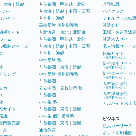
｜
東海
｜
近畿
└
首都圏
｜
甲信越・北陸
介護転職
ーパー
└
東海
｜
近畿
｜
中国・四国
ハイクラス・
リバリー
└
九州・沖縄
ミドルクラス転
高校受験 個別指導塾
派遣会社
納税サイト
└
北海道
｜
東北
｜
北関東
工場・製造業派
ルーム
└
首都圏
｜
甲信越・北陸
派遣求人サイト
ル収納スペース
└
東海
｜
近畿
｜
中国・四国
求人情報サービ
ナ
└
九州・沖縄
転職サイト
（採用担当向け）
中学受験 塾
新卒採用サイト
社
└
首都圏
｜
東海
｜
近畿
（採用担当向け）
新卒エージェン
アリング
中学受験 個別指導塾
（採用担当向け）
ー
└
首都圏
人材紹介会社
タカー
公立中高一貫校対策 塾
（採用担当向け）
人材派遣会社
ス
└
首都圏
（採用担当向け）
社
小学生 塾
アルバイト求人
報サイト
└
首都圏
｜
東海
｜
近畿
売店
小学生 個別指導塾
ビジネス
専門販売店
└
首都圏
｜
東海
｜
近畿
法人カーリース
ー系
通信教育
ネット印刷通販