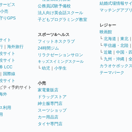
結婚式場情報サ
サービス
公務員試験予備校
マッチングアプ
 小売
法人向け英会話スクール
守りGPS
子どもプログラミング教室
レジャー
映画館
スポーツ&ヘルス
└
北海道
｜
東北
サイト
フィットネスクラブ
└
甲信越・北陸
行
｜
海外旅行
24時間ジム
└
近畿
｜
中国・
較サイト
リラクゼーションサロン
└
九州・沖縄
｜
較サイト
キッズスイミングスクール
カラオケボック
 LCC
└
幼児
｜
小学生
テーマパーク
｜
国際線
較サイト
小売
ビティ予約サイト
家電量販店
海外
ドラッグストア
紳士服専門店
ス利用
スーツショップ
用
カー用品店
タイヤ専門店