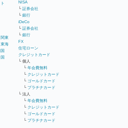
NISA
イト
└
証券会社
リ
└
銀行
iDeCo
└
証券会社
└
銀行
｜
関東
FX
｜
東海
住宅ローン
四国
クレジットカード
全国
└ 個人
ス
└
年会費無料
└
クレジットカード
└
ゴールドカード
└
プラチナカード
└ 法人
└
年会費無料
└
クレジットカード
└
ゴールドカード
└
プラチナカード