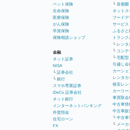
ペット保険
└
首都圏
生命保険
ネットス
医療保険
フードデ
がん保険
サービス
学資保険
ふるさと
保険相談ショップ
トランク
└
レンタ
└
コンテ
金融
└
宅配型
ネット証券
引越し会
NISA
カーシェ
└
証券会社
レンタカ
└
銀行
格安レン
スマホ専業証券
カーリー
iDeCo 証券会社
車買取会
ネット銀行
中古車情
インターネットバンキング
中古車販
外貨預金
└
中古車
住宅ローン
└
メーカ
FX