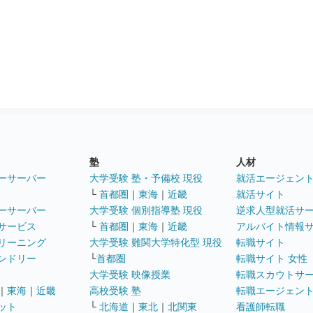
塾
人材
ーサーバー
大学受験 塾・予備校 現役
就活エージェン
└
首都圏
｜
東海
｜
近畿
就活サイト
ーサーバー
大学受験 個別指導塾 現役
逆求人型就活サ
サービス
└
首都圏
｜
東海
｜
近畿
アルバイト情報
リーニング
大学受験 難関大学特化型 現役
転職サイト
ンドリー
└
首都圏
転職サイト 女性
大学受験 映像授業
転職スカウトサ
｜
東海
｜
近畿
高校受験 塾
転職エージェン
ット
└
北海道
｜
東北
｜
北関東
看護師転職