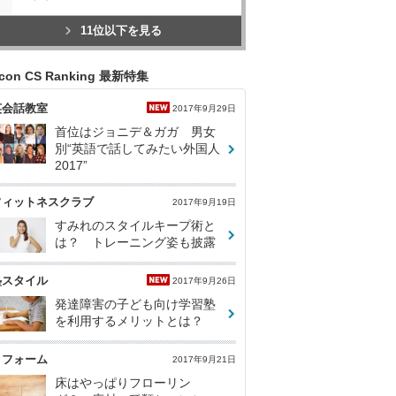
11位以下を見る
icon CS Ranking 最新特集
英会話教室
2017年9月29日
首位はジョニデ＆ガガ 男女
別“英語で話してみたい外国人
2017”
フィットネスクラブ
2017年9月19日
すみれのスタイルキープ術と
は？ トレーニング姿も披露
塾スタイル
2017年9月26日
発達障害の子ども向け学習塾
を利用するメリットとは？
リフォーム
2017年9月21日
床はやっぱりフローリン