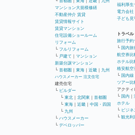
└
首都圏
｜
東海
｜
近畿
｜
九州
福利厚生
マンション大規模修繕
電力会社
不動産仲介 賃貸
子ども見
賃貸情報サイト
賃貸マンション
トラベル
住宅設備ショールーム
旅行予約
リフォーム
└
国内旅
└
フルリフォーム
航空券比
└
戸建て
｜
マンション
ホテル比
新築分譲マンション
格安航空券
└
首都圏
｜
東海
｜
近畿
｜
九州
└
国内線
ハウスメーカー 注文住宅
ツアー比
建売住宅
アクティ
└
ビルダー
└
国内
｜
└
東北
｜
北関東
｜
首都圏
ホテル
└
東海
｜
近畿
｜
中国・四国
└
ビジネ
└
九州
└
観光利
└
ハウスメーカー
└
デベロッパー