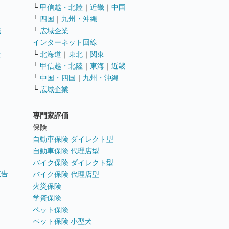
└
甲信越・北陸
｜
近畿
｜
中国
└
四国
｜
九州・沖縄
職
└
広域企業
インターネット回線
遣
└
北海道
｜
東北
｜
関東
└
甲信越・北陸
｜
東海
｜
近畿
ス
└
中国・四国
｜
九州・沖縄
└
広域企業
専門家評価
ト
保険
自動車保険 ダイレクト型
自動車保険 代理店型
バイク保険 ダイレクト型
広告
バイク保険 代理店型
火災保険
学資保険
ペット保険
ペット保険 小型犬