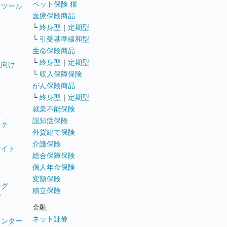
ペット保険 猫
トツール
医療保険商品
└
終身型
｜
定期型
└
引受基準緩和型
生命保険商品
└
終身型
｜
定期型
員向け
└
収入保障保険
がん保険商品
└
終身型
｜
定期型
就業不能保険
テ
認知症保険
ステ
外貨建て保険
介護保険
サイト
総合保障保険
個人年金保険
変額保険
ング
積立保険
グ
金融
ネット証券
ウンター