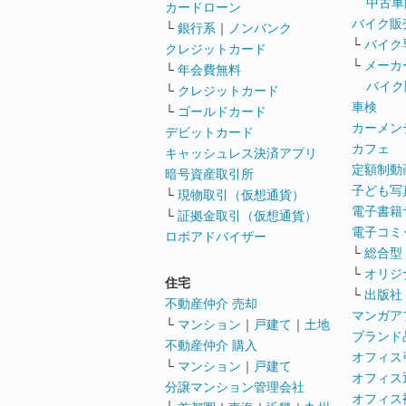
中古車
カードローン
バイク販
└
銀行系
｜
ノンバンク
└
バイク
クレジットカード
└
メーカ
└
年会費無料
バイク
└
クレジットカード
車検
└
ゴールドカード
カーメン
デビットカード
カフェ
キャッシュレス決済アプリ
定額制動
暗号資産取引所
子ども写
└
現物取引（仮想通貨）
電子書籍
└
証拠金取引（仮想通貨）
電子コミ
ロボアドバイザー
└
総合型
└
オリジ
住宅
└
出版社
不動産仲介 売却
マンガア
└
マンション
｜
戸建て
｜
土地
ブランド
不動産仲介 購入
オフィス
└
マンション
｜
戸建て
オフィス
分譲マンション管理会社
オフィス