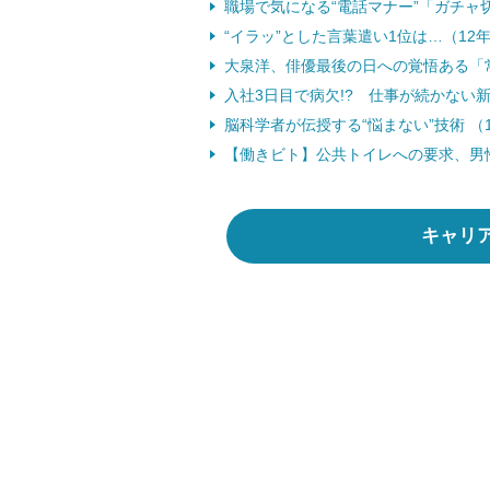
職場で気になる“電話マナー”「ガチャ切
“イラッ”とした言葉遣い1位は…（12年
大泉洋、俳優最後の日への覚悟ある「常に
入社3日目で病欠!? 仕事が続かない新
脳科学者が伝授する“悩まない”技術 （1
【働きビト】公共トイレへの要求、男性は
キャリ