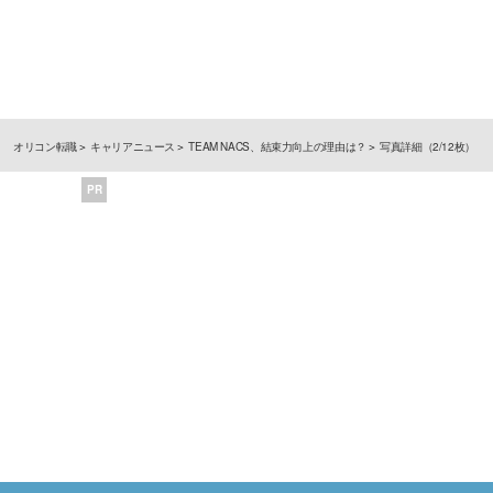
オリコン転職
キャリアニュース
TEAM NACS、結束力向上の理由は？
写真詳細（2/12枚）
PR