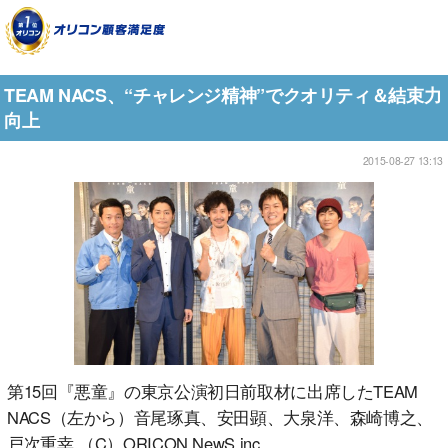
TEAM NACS、“チャレンジ精神”でクオリティ＆結束力
向上
2015-08-27 13:13
第15回『悪童』の東京公演初日前取材に出席したTEAM
NACS（左から）音尾琢真、安田顕、大泉洋、森崎博之、
戸次重幸 （C）ORICON NewS inc.