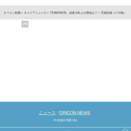
オリコン転職
キャリアニュース
TEAM NACS、結束力向上の理由は？
写真詳細（1/12枚）
PR
ニュース
ORICON NEWS
© oricon ME inc.